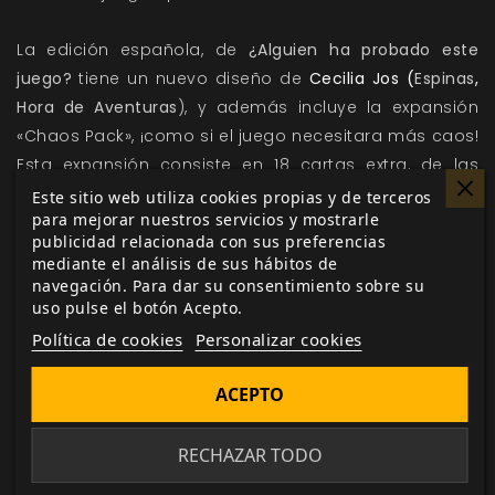
La edición española, de
¿Alguien ha probado este
juego?
tiene un nuevo diseño de
Cecilia Jos (
Espinas
,
Hora de Aventuras
), y además incluye la expansión
«Chaos Pack», ¡como si el juego necesitara más caos!
Esta expansión consiste en 18 cartas extra, de las
cuales se elige una al azar al principio que establece
Este sitio web utiliza cookies propias y de terceros
para mejorar nuestros servicios y mostrarle
una regla extra que se aplica toda la partida como
publicidad relacionada con sus preferencias
por ejemplo, incluir un amigo imaginario que juega su
mediante el análisis de sus hábitos de
turno al azar ¡y que puede ganar la partida!
navegación. Para dar su consentimiento sobre su
uso pulse el botón Acepto.
Descubre el juego del que todo el mundo habla ¡pero
Política de cookies
Personalizar cookies
nadie entiende!
ACEPTO
RECHAZAR TODO