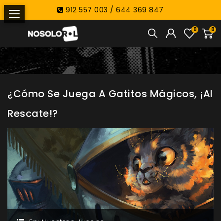
912 557 003 / 644 369 847
0
0
¿Cómo Se Juega A Gatitos Mágicos, ¡Al
Rescate!?