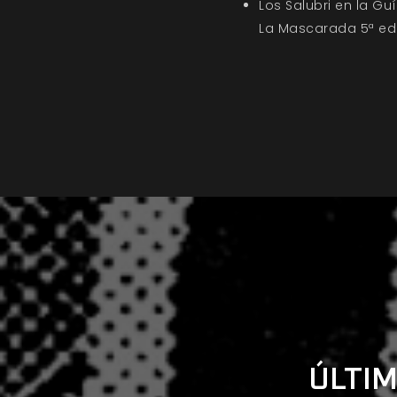
Los Salubri en la G
La Mascarada 5ª ed
ÚLTIM