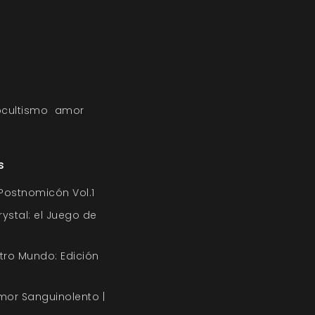
cultismo
amor
s
 Postnomicón Vol.1
ystal: el Juego de
ro Mundo: Edición
mor Sanguinolento |