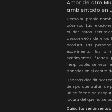
Amor de otro Mun
ambientado en un
Como su propio nombre 
cósmico. Las relacion
cuidar estos sentimie
desconexión de ellos 
cordura. Las person
experimentar las prim
sentimientos fuerte
inexplicable, se vean 
ponerles en el centro d
Deberán decidir por ta
tiempo que tratan de p
única forma de asegura
locura del que no se p
Cuida tus sentimientos