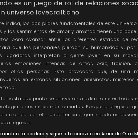
do es un juego de rol de relaciones soci
 universo lovecraftiano
indica, los dos pilares fundamentales de este universo 
es y los sentimientos de amor y amistad tienen una base
ntos para avanzar entre los diferentes estados de rea
hará que los personajes pierdan su humanidad y, por 
as jugadoras interpretan a gente joven en su mayo
eras emociones intensas de amor, odio, traición, pa
s por otras personas. Esto provocará que, de una 
envueltos en extrañas situaciones, asesinatos, misterios
e todo.
nto hasta qué punto se atreverán a adentrarse en todos e
roteger a sus seres más queridos. Porque proteger a qu
r un ancla con el mundo terrenal, que impida un descen
ueda regresar.
, mantén tu cordura y sigue a tu corazón en Amor de Otro 