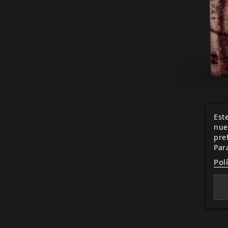
Este
nue
pre
Par
Pol