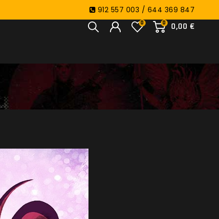
912 557 003 / 644 369 847
0
0
0,00 €