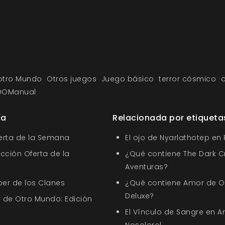
otro Mundo
Otros juegos
Juego básico
terror cósmico
o
DOManual
ía
Relacionada por etiqueta
ferta de la Semana
El ojo de Nyarlathotep en
ección Oferta de la
¿Qué contiene The Dark Cr
Aventuras?
ber de los Clanes
¿Qué contiene Amor de Ot
Deluxe?
 de Otro Mundo: Edición
El Vínculo de Sangre en A