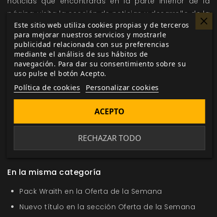
noticias que encontrarás en la parte inferior de la
página, visita la sección de
noticias
y
desarrollo
de la
Este sitio web utiliza cookies propias y de terceros
web, y acude a nuestro
formulario de contacto
para
para mejorar nuestros servicios y mostrarle
cualquier duda o sugerencia que tengas.
publicidad relacionada con sus preferencias
mediante el análisis de sus hábitos de
navegación. Para dar su consentimiento sobre su
uso pulse el botón Acepto.
Me gusta esto
Política de cookies
Personalizar cookies
ACEPTO
Etiquetas:
Cazador La Venganza
Mundo de
RECHAZAR TODO
Tinieblas
En la misma categoría
Pack Wraith en la Oferta de la Semana
Nuevo título en la sección Oferta de la Semana