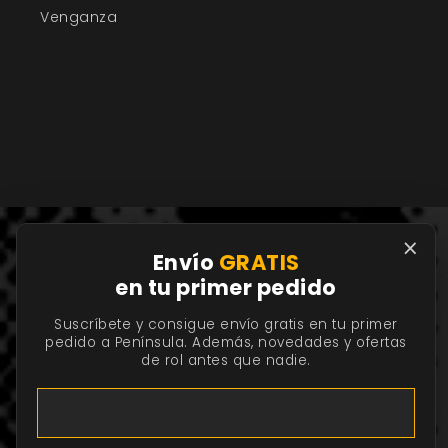
Venganza
×
Envío
GRATIS
en tu primer pedido
Suscríbete y consigue envío gratis en tu primer
ÚLTIMAS NOTICIAS Y ACTUALIZACIONES
pedido a Península. Además, novedades y ofertas
de rol antes que nadie.
Suscríbete al boletín para recibir noticias sobre tus
juegos de rol favoritos, descuentos, promociones y
contenido gratuito.