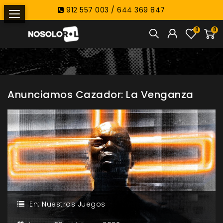
912 557 003 / 644 369 847
0
0
Anunciamos Cazador: La Venganza
En:
Nuestros Juegos