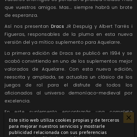
que vuestros amigos. Mas… siempre habrá un brote
de esperanza.
Así nos presentan
Dracs
JR Despuig y Albert Tarrés i
Figueras, responsables de la pluma en esta nueva
versión del ya mítico suplemento para Aquelarre.
La primera edición de Dracs se publicó en 1994 y se
acabó convirtiendo en uno de los suplementos mejor
valorados de Aquelarre. Con esta nueva edición,
reescrita y ampliada, se actualiza un clásico de los
juegos de rol para el disfrute de todos los
aficionados al universo demoníaco-medieval por
excelencia.
En este suplemento encontrarás una completa
descripción del Principat: sus territorios, su historia,
Este sitio web utiliza cookies propias y de terceros
para mejorar nuestros servicios y mostrarle
señores y vasallos, y sus órdenes militares y
publicidad relacionada con sus preferencias
religiosas. Se ofrece un inspirador repaso a sus