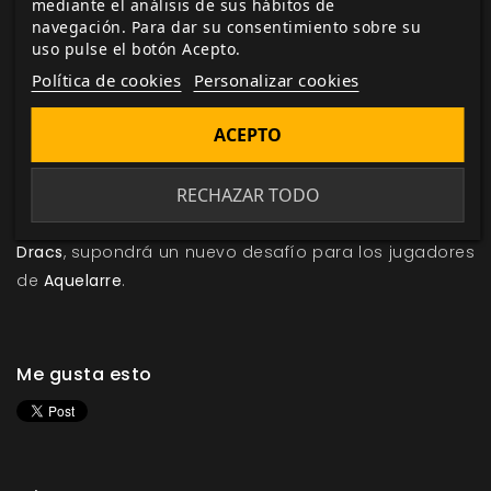
mediante el análisis de sus hábitos de
tradiciones y creencias, desde las costumbres del
navegación. Para dar su consentimiento sobre su
uso pulse el botón Acepto.
vulgo a las rutinas de los oficios, sin descuidar lo que
Política de cookies
Personalizar cookies
se dice de las brujas y el Diablo. Se amplía el
bestiario del juego y se desgranan más de veinte
ACEPTO
leyendas populares, cada una acompañada de
consejos para convertirlas en emocionantes
RECHAZAR TODO
aventuras. El libro se completa con una enorme
campaña que, sin abandonar la esencia del primer
Dracs
, supondrá un nuevo desafío para los jugadores
de
Aquelarre
.
Me gusta esto