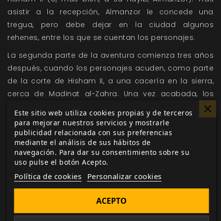
asistir a la recepción, Almanzor le concede una
tregua, pero debe dejar en la ciudad algunos
rehenes, entre los que se cuentan los personajes.
La segunda parte de la aventura comienza tres años
después, cuando los personajes acuden, como parte
de la corte de Hisham II, a una cacería en la sierra,
cerca de Madinat al-Zahra. Una vez acabada, los
personajes y el resto de rehenes son detenidos y
Este sitio web utiliza cookies propias y de terceros
llevados a la cárcel de la ciudad por orden de
para mejorar nuestros servicios y mostrarle
Almanzor, pues parece ser que la tregua con Navarra
publicidad relacionada con sus preferencias
mediante el análisis de sus hábitos de
ha sido quebrantada.
navegación. Para dar su consentimiento sobre su
uso pulse el botón Acepto.
A partir de aquí se desarrollarán unos sucesos de
intrigas palaciegas, espionaje y alianzas quebradizas
Política de cookies
Personalizar cookies
que no vamos a desvelar del todo para no romper la
ACEPTO
sorpresa y la intriga de la historia.