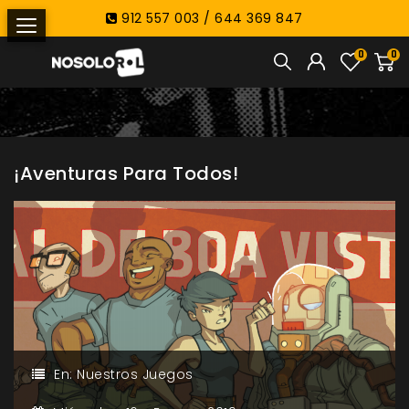
912 557 003 / 644 369 847
0
0
¡Aventuras Para Todos!
En:
Nuestros Juegos