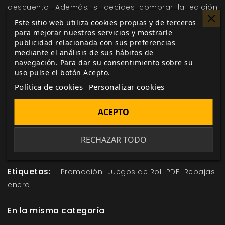
descuento. Además, si decides comprar la edición
física a través de nuestra web te descontaremos lo
Este sitio web utiliza cookies propias y de terceros
para mejorar nuestros servicios y mostrarle
pagado por el PDF el precio final. Y, si tus compras de
publicidad relacionada con sus preferencias
manuales físicos son desde dentro de la península
mediante el análisis de sus hábitos de
española ¡Gastos de envío gratis! Prepara tus dados
navegación. Para dar su consentimiento sobre su
para trepar por la cuesta de enero con #MuchoRol
uso pulse el botón Acepto.
Política de cookies
Personalizar cookies
ACEPTO
Me gusta esto
RECHAZAR TODO
Etiquetas:
Promoción
Juegos de Rol
PDF
Rebajas
enero
En la misma categoría