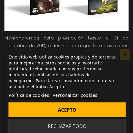
Mantendremos esta promoción hasta el 31 de
diciembre de 2017, a tiempo para que te aprovisiones
de juegos terroríficos para este Halloween o tengas
Este sitio web utiliza cookies propias y de terceros
listos los regalos navideños para tus seres queridos…
para mejorar nuestros servicios y mostrarle
publicidad relacionada con sus preferencias
o para tu director de juego. Y ya sabes que si el
mediante el análisis de sus hábitos de
pedido no es para ti, puedes elegir la opción
navegación. Para dar su consentimiento sobre su
«Envolver para regalo» al formalizar tu pedido,
uso pulse el botón Acepto.
completamente gratis, y le daremos un toque
Política de cookies
Personalizar cookies
especial para sorprender aún más a esa
persona que te importa.
ACEPTO
RECHAZAR TODO