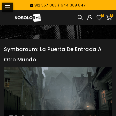
912 557 003 / 644 369 847
0
0
Symbaroum: La Puerta De Entrada A
Otro Mundo