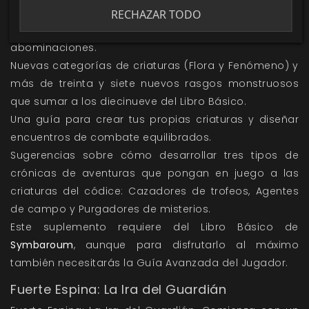
Una sección completa con las descripciones y
RECHAZAR TODO
atributos de PNJ genéricos, monstruos, bestias y
abominaciones.
Nuevas categorías de criaturas (Flora y Fenómeno) y
más de treinta y siete nuevos rasgos monstruosos
que sumar a los diecinueve del Libro Básico.
Una guía para crear tus propias criaturas y diseñar
encuentros de combate equilibrados.
Sugerencias sobre cómo desarrollar tres tipos de
crónicas de aventuras que pongan en juego a las
criaturas del códice: Cazadores de trofeos, Agentes
de campo y Purgadores de misterios.
Este suplemento requiere del Libro Básico de
Symbaroum
, aunque para disfrutarlo al máximo
también necesitarás la Guía Avanzada del Jugador.
Fuerte Espina: La Ira del Guardián