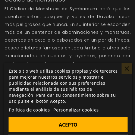
El Códice de Monstruos de Symbaroum
hará que los
asentamientos, bosques y valles de Davokar sean
más peligrosos que nunca. En su interior se esconden
más de un centenar de abominaciones y monstruos,
descritos en detalle o esbozados en un par de líneas:
desde criaturas famosas en toda Ambria a otras solo
mencionadas en cuentos y leyendas, pasando por
bestias dominadas por el hambre o capaces de
Este sitio web utiliza cookies propias y de terceros
razonar. El contenido de este bestiario y los consejos
para mejorar nuestros servicios y mostrarle
que hemos incluido sobre cómo crear tus propias
publicidad relacionada con sus preferencias
criaturas te proporcionará material para cientos de
mediante el análisis de sus hábitos de
horas de juego.
navegación. Para dar su consentimiento sobre su
uso pulse el botón Acepto.
Contenido
Política de cookies
Personalizar cookies
Más de treinta criaturas completamente descritas e
ilustradas y acompañadas de ideas para convertirlas
ACEPTO
en aventuras o desafíos.