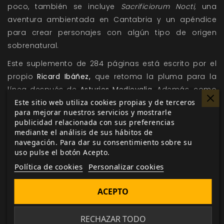
poco, también se incluye
Sacrificiorum Nocti,
una
aventura ambientada en Cantabria y un apéndice
para crear personajes con algún tipo de origen
sobrenatural.
Este suplemento de 284 páginas está escrito por el
propio
Ricard Ibáñez,
que retoma la pluma para la
línea después de
Asturies Medievalia
.
Además, como
es habitual en la nueva etapa de
Aquelarre
,
las
Este sitio web utiliza cookies propias y de terceros
para mejorar nuestros servicios y mostrarle
ilustraciones corren a cargo de
Jaime García
publicidad relacionada con sus preferencias
Mendoza,
aportándole al libro su inconfundible
mediante el análisis de sus hábitos de
carácter.
navegación. Para dar su consentimiento sobre su
uso pulse el botón Acepto.
El
Bestiarium Hispaniae
se añade a otros suplementos
Política de cookies
Personalizar cookies
imprescindibles de Aquelarre publicados.
Daemonolatreia
es el libro de referencia sobre
ACEPTO
demonología, mientras que
Ars Malefica
lo es en el
campo del paganismo y la brujería.
Asturies
RECHAZAR TODO