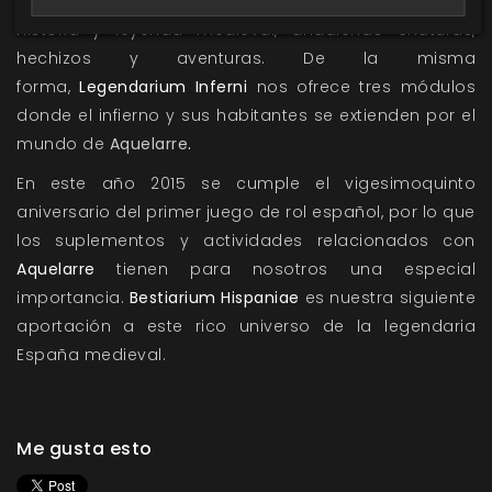
Medievalia
nos ambienta las tierras asturianas con
historia y leyenda medieval, añadiendo criaturas,
hechizos y aventuras. De la misma
forma,
Legendarium Inferni
nos ofrece tres módulos
donde el infierno y sus habitantes se extienden por el
mundo de
Aquelarre
.
En este año 2015 se cumple el vigesimoquinto
aniversario del primer juego de rol español, por lo que
los suplementos y actividades relacionados con
Aquelarre
tienen para nosotros una especial
importancia.
Bestiarium Hispaniae
es nuestra siguiente
aportación a este rico universo de la legendaria
España medieval.
Me gusta esto