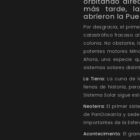
orbitando alred
más tarde, l
abrieron la Puer
Por desgracia, el prim
catastrófico fracaso 
colonia. No obstante,
potentes motores Minot
Ahora, una especie q
sistemas solares distin
La Tierra:
La cuna de la
llenas de historia, pe
Sistema Solar sigue es
Neoterra:
El primer sis
de PanOceanía y sede d
importantes de la Esfera
Acontecimento
: El gr