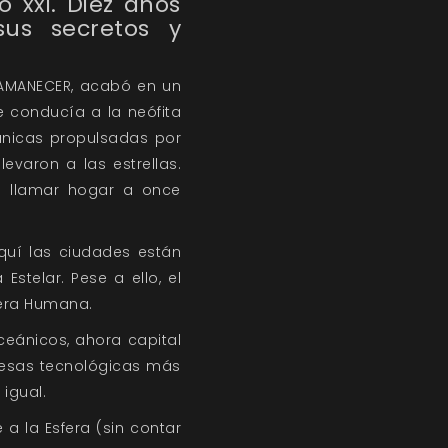
o xxi. Diez años
us secretos y
o AMANECER, acabó en un
 conducía a la neófita
ánicas propulsadas por
evaron a las estrellas.
e llamar hogar a once
quí las ciudades están
stelar. Pese a ello, el
fera Humana.
ceánicos, ahora capital
presas tecnológicas más
 igual.
a la Esfera (sin contar