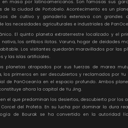
 en masa por latinoamericanos. Son famosas sus garo
s de la ciudad de Portobelo. Acontecimento es un plane
os de cultivo y ganadería extensiva con grandes c
de las necesidades agriculturales e industriales de PanOc
ánico. El quinto planeta extraterrestre localizado y el 
 nativa, los anfibios ilotas. Varuna, hogar de deidades m
habitable. Los visitantes quedarán maravillados por las 
 las islas artificiales.
s planetas atrapados por sus fuerzas de marea mutu
la, los primeros en ser descubiertos y reclamados por Y
cial de PanOceanía en el espacio profundo. Ambos plane
nstituye ahora la capital de Yu Jing.
en el que predominan los desiertos, descubierto por los 
Corcel del Profeta. En su lucha por dominar la dura rea
ogía de Bourak se ha convertido en la autoridad lí