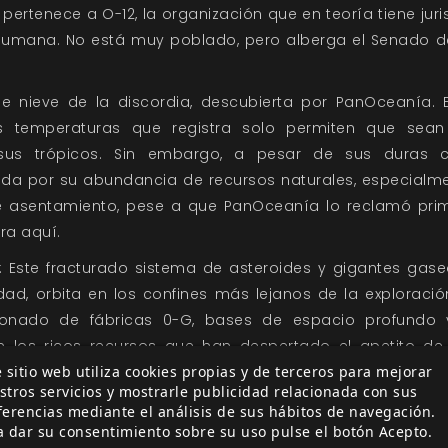
a pertenece a O-12, la organización que en teoría tiene juri
 Humana. No está muy poblado, pero alberga el Senado d
de nieve de la discordia, descubierta por PanOceanía. 
as temperaturas que registra solo permiten que sean
us trópicos. Sin embargo, a pesar de sus duras co
ada por su abundancia de recursos naturales, especialme
asentamiento, pese a que PanOceanía lo reclamó prime
ra aquí.
: Este fracturado sistema de asteroides y gigantes gas
dad, orbita en los confines más lejanos de la exploraci
onado de fábricas 0-G, bases de espacio profundo y
n los ricos recursos que han despertado el apetito de
 sitio web utiliza cookies propias y de terceros para mejorar
era.
stros servicios y mostrarle publicidad relacionada con sus
meralda. En cuanto Paradiso fue descubierto, las gr
ferencias mediante el análisis de sus hábitos de navegación.
a dar su consentimiento sobre su uso pulse el botón Acepto.
a, por lo que se convirtió en un detonante de las Guer