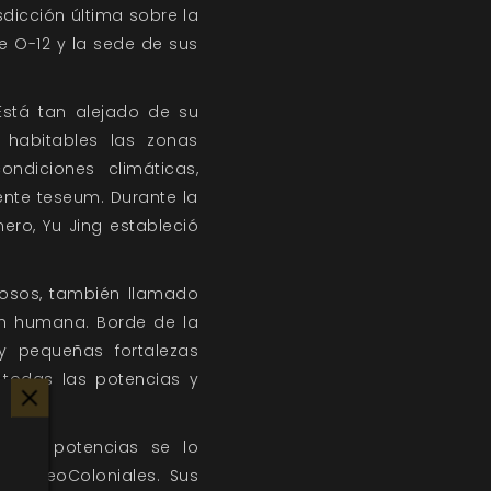
sdicción última sobre la
e O-12 y la sede de sus
Está tan alejado de su
 habitables las zonas
ndiciones climáticas,
nte teseum. Durante la
ro, Yu Jing estableció
eosos, también llamado
ón humana. Borde de la
 pequeñas fortalezas
 todas las potencias y
andes potencias se lo
ras NeoColoniales. Sus