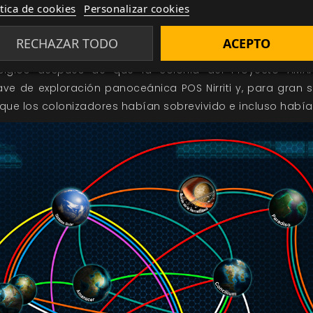
ítica de cookies
Personalizar cookies
tenido tiempo de cicatrizar cuando fue invadido por el
lvas en un interminable campo de batalla y en el ter
RECHAZAR TODO
ACEPTO
siglos después de que la colonia del Proyecto AMAN
ave de exploración panoceánica POS Nirriti y, para gran s
 que los colonizadores habían sobrevivido e incluso hab