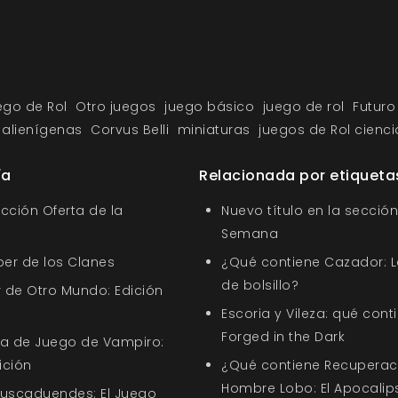
uego de Rol
Otro juegos
juego básico
juego de rol
Futuro
alienígenas
Corvus Belli
miniaturas
juegos de Rol cienci
ía
Relacionada por etiqueta
ección Oferta de la
Nuevo título en la sección
Semana
ber de los Clanes
¿Qué contiene Cazador: L
de bolsillo?
 de Otro Mundo: Edición
Escoria y Vileza: qué cont
Forged in the Dark
uía de Juego de Vampiro:
ición
¿Qué contiene Recuperació
Hombre Lobo: El Apocalip
Buscaduendes: El Juego