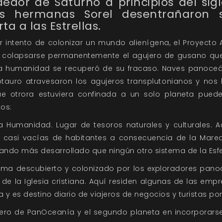
edor de Saturno a principios del sigl
as hermanas Sorel desentrañaron s
ta a las Estrellas.
er intento de colonizar un mundo alienígena, el Proyect
al colapsarse permanentemente el agujero de gusano que
 la humanidad se recuperó de su fracaso. Naves panoce
auro atravesaron los agujeros transplutonianos y nos ll
ue otrora estuviera confinada a un solo planeta pued
tos:
 Humanidad. Lugar de tesoros naturales y culturales. A
ro casi vacías de habitantes a consecuencia de la Marea E
tando más desarrollado que ningún otro sistema de la Es
tema descubierto y colonizado por los exploradores pano
e la Iglesia cristiana. Aquí residen algunas de las em
 y es destino diario de viajeros de negocios y turistas por
anero de PanOceanía y el segundo planeta en incorporarse 