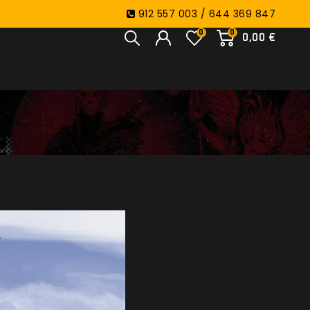
912 557 003 / 644 369 847
0
0
0,00 €