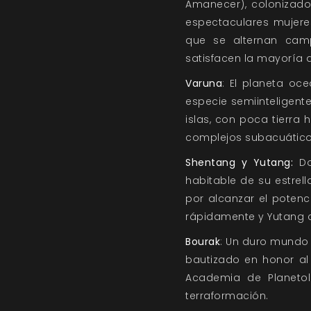
Amanecer), colonizado
espectaculares mujere
que se alternan camp
satisfacen la mayoría 
Varuna
: El planeta oce
especie semiinteligente
islas, con poca tierra 
complejos subacuáticos y
Shentang y Yutang:
Do
habitable de su estrel
por alcanzar el poten
rápidamente y Yutang co
Bourak
: Un duro mundo 
bautizado en honor al 
Academia de Planetol
terraformación.