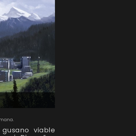
umana.
e gusano viable