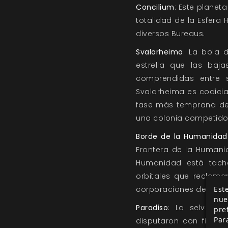
Concilium
: Este planet
totalidad de la Esfera
diversos Bureaus.
Svalarheima
: La bola 
estrella que las baj
comprendidas entre s
Svalarheima es codici
fase más temprana de 
una colonia competido
Borde de la Humanidad
Frontera de la Humani
Humanidad está tach
orbitales que reclama
Este
corporaciones de la Esf
nue
Paradiso
: La selva es
pre
Par
disputaron con fierez