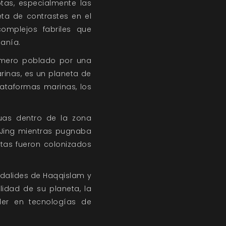
tas, especialmente las
ta de contrastes en el
omplejos fabriles que
eanía.
primero poblado por una
arinas, es un planeta de
plataformas marinas, los
as dentro de la zona
u Jing mientras pugnaba
tas fueron colonizados
adalides de Haqqislam y
lidad de su planeta, la
der en tecnologías de