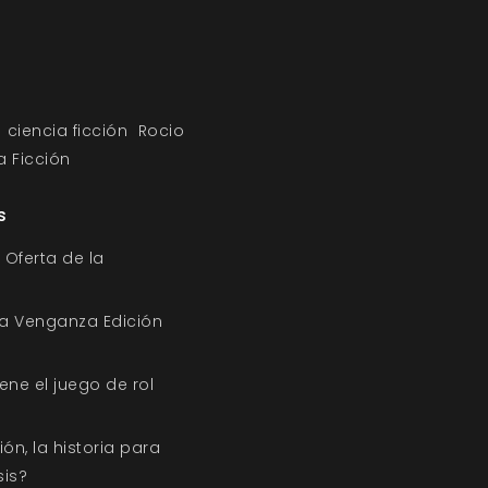
ciencia ficción
Rocio
a Ficción
s
 Oferta de la
a Venganza Edición
iene el juego de rol
n, la historia para
sis?