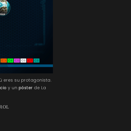
ú eres su protagonista.
icio
y un
póster
de La
 ROL