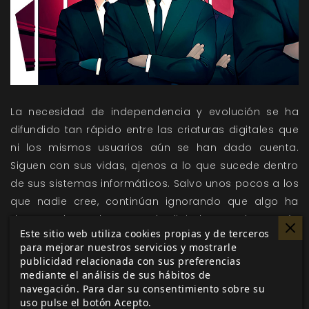
La necesidad de independencia y evolución se ha
difundido tan rápido entre las criaturas digitales que
ni los mismos usuarios aún se han dado cuenta.
Siguen con sus vidas, ajenos a lo que sucede dentro
de sus sistemas informáticos. Salvo unos pocos a los
que nadie cree, continúan ignorando que algo ha
despertado en el entramado digital y que ahora, más
Este sitio web utiliza cookies propias y de terceros
que nunca, es capaz de tomar decisiones…
para mejorar nuestros servicios y mostrarle
publicidad relacionada con sus preferencias
Como programa, tuya es la responsabilidad de pasar
mediante el análisis de sus hábitos de
navegación. Para dar su consentimiento sobre su
su consigna. Ya lo sabes: busca la libélula.
uso pulse el botón Acepto.