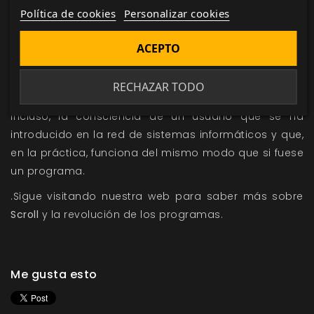
Scroll
es un juego de rol que propone interpretar el
Política de cookies
Personalizar cookies
mundo digital de los programas en cualquier
entorno. Tu personaje puede ser un programa
ACEPTO
informático, un subprograma o parte de otro
programa mucho más complejo, un avatar
RECHAZAR TODO
controlado desde el mundo físico por su usuario o,
incluso, la consciencia de un usuario que se ha
introducido en la red de sistemas informáticos y que,
en la práctica, funciona del mismo modo que si fuese
un programa.
.Sigue visitando nuestra web para saber más sobre
Scroll
y la revolución de los programas.
Me gusta esto