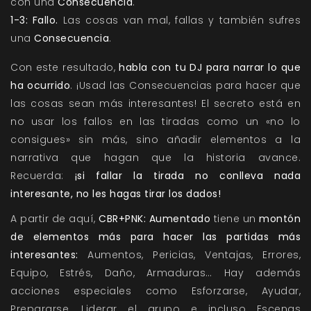
con
una
Consecuencia
.
1-3: Fallo.
Las cosas van mal, fallas y
también sufres
una
Consecuencia
.
Con este resultado,
habla con tu DJ para narrar lo que
ha ocurrido
. ¡Usad las Consecuencias para hacer que
las cosas sean más interesantes! El secreto está en
no usar los fallos en las tiradas como un «no lo
consigues» sin más, sino añadir elementos a la
narrativa que hagan que la historia avance.
Recuerda:
¡si fallar la tirada no conlleva nada
interesante, no les hagas tirar los dados!
A partir de aquí,
CBR+PNK: Aumentado
tiene un
montón
de elementos más para hacer las partidas más
interesantes:
Aumentos, Pericias, Ventajas, Errores,
Equipo, Estrés, Daño, Armaduras… Hay además
acciones especiales como Esforzarse, Ayudar,
Prepararse, Liderar el grupo e incluso Escenas