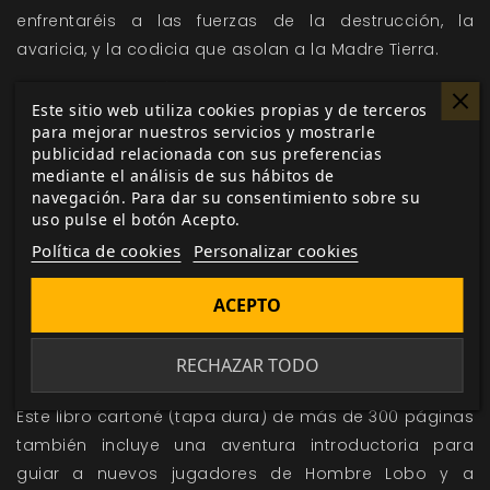
enfrentaréis a las fuerzas de la destrucción, la
avaricia, y la codicia que asolan a la Madre Tierra.
Utiliza la 5ª edición del Sistema Narrativo para crear
Este sitio web utiliza cookies propias y de terceros
tus crónicas en el Mundo de Tinieblas.
para mejorar nuestros servicios y mostrarle
publicidad relacionada con sus preferencias
Incluye todo lo que necesitas para crear tu propio
mediante el análisis de sus hábitos de
personaje o guiar a tu grupo de juego mientras
navegación. Para dar su consentimiento sobre su
explora sus nuevas Formas.
uso pulse el botón Acepto.
Política de cookies
Personalizar cookies
Como hombre lobo, construye tu leyenda, pelea por
Renombre y lucha por recuperar lo que se ha perdido.
ACEPTO
Únete a una de las once Tribus, cada una de ellas
única y llena de profundidad narrativa para que los
RECHAZAR TODO
jugadores las exploren y los Narradores las utilicen.
Este libro cartoné (tapa dura) de más de 300 páginas
también incluye una aventura introductoria para
guiar a nuevos jugadores de Hombre Lobo y a