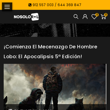
912 557 003 / 644 369 847
0
0
¡Comienza El Mecenazgo De Hombre
Lobo: El Apocalipsis 5ª Edición!