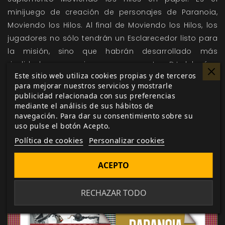
minijuego de creación de personajes de Paranoia,
Moviendo los Hilos. Al final de Moviendo los Hilos, los
jugadores no sólo tendrán un Esclarecedor listo para
la misión, sino que habrán desarrollado más
rivalidades y enemigos que nunca. Los DJ deberían
Este sitio web utiliza cookies propias y de terceros
animar a los jugadores a vengarse de los demás por
para mejorar nuestros servicios y mostrarle
haber arruinado sus ambiciones, dando lugar a
publicidad relacionada con sus preferencias
rivalidades incluso antes de que comience la
mediante el análisis de sus hábitos de
navegación. Para dar su consentimiento sobre su
misión.
Gratis la copia digital.
uso pulse el botón Acepto.
Lanzamiento: 2025
Política de cookies
Personalizar cookies
CS Rojo. PVP: 29,99 €
ACEPTO
RECHAZAR TODO