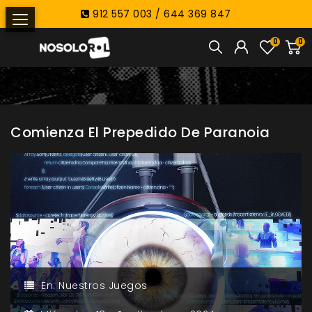
912 557 003 / 644 369 847
0
0
Comienza El Prepedido De Paranoia
En:
Nuestros Juegos