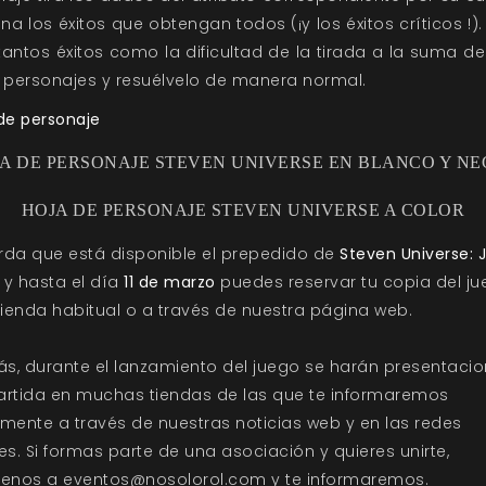
a los éxitos que obtengan todos (¡y los éxitos críticos !)
tantos éxitos como la dificultad de la tirada a la suma de
 personajes y resuélvelo de manera normal.
de personaje
A DE PERSONAJE STEVEN UNIVERSE EN BLANCO Y N
HOJA DE PERSONAJE STEVEN UNIVERSE A COLOR
rda que está disponible el prepedido de
Steven Universe: 
, y hasta el día
11 de marzo
puedes reservar tu copia del j
tienda habitual o a través de
nuestra página web
.
s, durante el lanzamiento del juego se harán presentaci
artida en muchas tiendas de las que te informaremos
mente a través de nuestras noticias web y en las redes
es. Si formas parte de una asociación y quieres unirte,
benos a eventos@nosolorol.com y te informaremos.