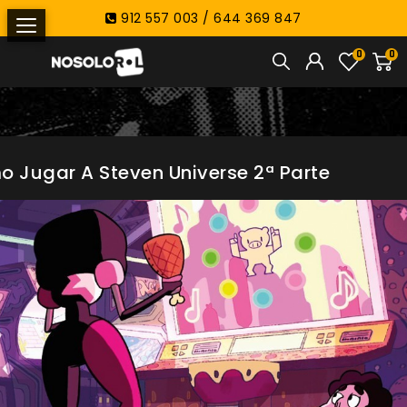
912 557 003 / 644 369 847
0
0
 Jugar A Steven Universe 2ª Parte