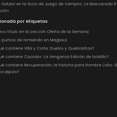
s Salubri en la Guía de Juego de Vampiro: La Mascarada 5
ición
ionada por etiquetas
evo título en la sección Oferta de la Semana
s puntos de remiendo en Magissa
ué contiene Villa y Corte: Duelos y Quebrantos?
ué contiene Cazador: La Venganza Edición de bolsillo?
ué contiene Recuperación, la historia para Hombre Lobo: E
ocalipsis?