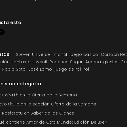
sta esto
etas:
Steven Universe
infantil
juego básico
Cartoon Ne
ción
fantasía
juvenil
Rebecca Sugar
Andrea Iglesias
Pa
Pablo Sixto
José Lomo
juego de rol
rol
 misma categoría
ck Wraith en la Oferta de la Semana
evo título en la sección Oferta de la Semana
s Nosferatu en Saber de los Clanes
ué contiene Amor de Otro Mundo: Edición Deluxe?