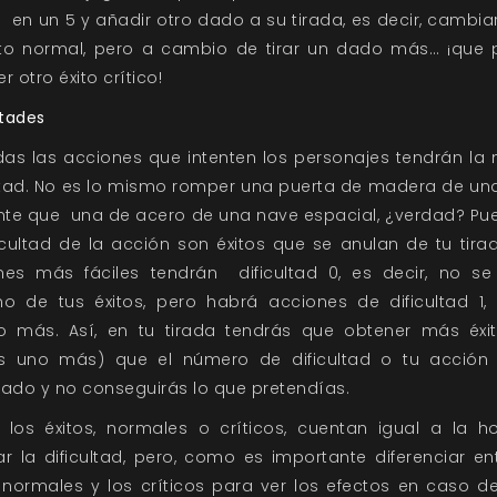
o en un 5 y añadir otro dado a su tirada, es decir, cambia
ito normal, pero a cambio de tirar un dado más… ¡que 
r otro éxito crítico!
ltades
das las acciones que intenten los personajes tendrán la
ultad. No es lo mismo romper una puerta de madera de un
ente que una de acero de una nave espacial, ¿verdad? Pue
icultad de la acción son éxitos que se anulan de tu tira
nes más fáciles tendrán dificultad 0, es decir, no se
no de tus éxitos, pero habrá acciones de dificultad 1, 
so más. Así, en tu tirada tendrás que obtener más éxit
 uno más) que el número de dificultad o tu acción
sado y no conseguirás lo que pretendías.
 los éxitos, normales o críticos, cuentan igual a la h
r la dificultad, pero, como es importante diferenciar en
 normales y los críticos para ver los efectos en caso d