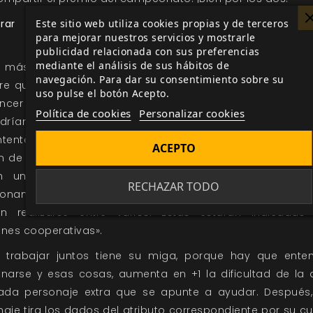
Este sitio web utiliza cookies propias y de terceros
rar
para mejorar nuestros servicios y mostrarle
publicidad relacionada con sus preferencias
mediante el análisis de sus hábitos de
 más personajes pueden trabajar juntos en la misma 
navegación. Para dar su consentimiento sobre su
re que eso tenga sentido. Por ejemplo, podrían coopera
uso pulse el botón Acepto.
ncer a otro personaje o para reparar un objeto averiado
Política de cookies
Personalizar cookies
drían colaborar para andar en silencio: ahí cada uno t
ntentar ser silencioso por su cuenta. En fin, será el s
ACEPTO
 de la directora de juego el que diga si se puede colab
 una acción concreta, pero en el listado de ac
RECHAZAR TODO
onamos cuáles nos parecen a nosotros que son l
n realizarse entre varios. Estas estarán indicada
ones cooperativas».
trabajar juntos tiene su miga, porque hay que enten
inarse y esas cosas, aumenta en +1 la dificultad de la 
ada personaje extra que se apunte a ayudar. Después
aje tira los dados del atributo correspondiente por su c