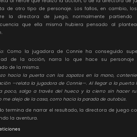
reta al héroe que realizó la acción, o de la directora de j
ta de otro tipo de personaje. Los fallos, en cambio, lo
re la directora de juego, normalmente partiendo
cuencia que ella misma hubiera pensado al plantea
n.
o:
Como la jugadora de Connie ha conseguido supe
ultad de la acción, narra lo que hace su personaj
tado de la misma:
zo hacia la puerta con los zapatos en la mano, contenie
ación —relata la jugadora de Connie—. Al llegar a la puerta 
 poco, salgo a través del hueco y la cierro sin hacer ru
 me alejo de la casa, corro hacia la parada de autobús.
 termina de narrar el resultado, la directora de juego c
endo la aventura.
ticiones