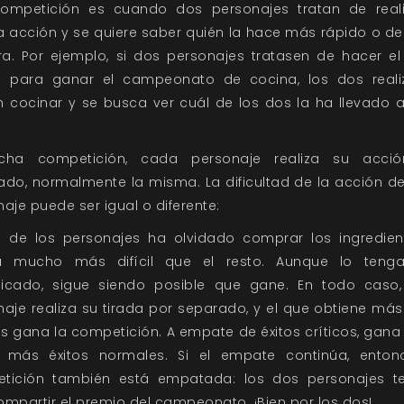
ompetición es cuando dos personajes tratan de reali
 acción y se quiere saber quién la hace más rápido o de
a. Por ejemplo, si dos personajes tratasen de hacer el
e para ganar el campeonato de cocina, los dos reali
n cocinar y se busca ver cuál de los dos la ha llevado 
cha competición, cada personaje realiza su acci
ado, normalmente la misma. La dificultad de la acción d
aje puede ser igual o diferente:
o de los personajes ha olvidado comprar los ingredient
á mucho más difícil que el resto. Aunque lo ten
icado, sigue siendo posible que gane. En todo caso
aje realiza su tirada por separado, y el que obtiene más
os gana la competición. A empate de éxitos críticos, gana
 más éxitos normales. Si el empate continúa, enton
tición también está empatada: los dos personajes t
mpartir el premio del campeonato. ¡Bien por los dos!