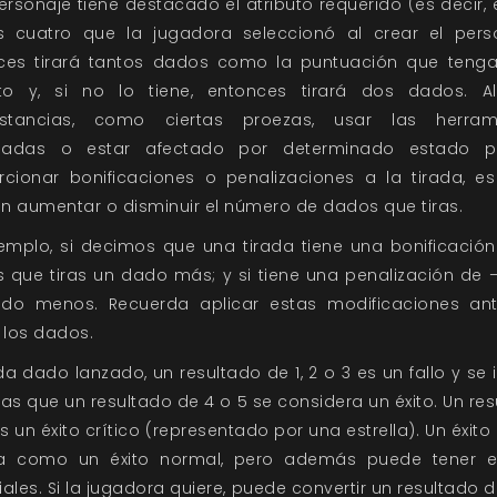
personaje tiene destacado el atributo requerido (es decir,
s cuatro que la jugadora seleccionó al crear el perso
ces tirará tantos dados como la puntuación que tenga
uto y, si no lo tiene, entonces tirará dos dados. A
nstancias, como ciertas proezas, usar las herram
uadas o estar afectado por determinado estado p
rcionar bonificaciones o penalizaciones a la tirada, es 
n aumentar o disminuir el número de dados que tiras.
emplo, si decimos que una tirada tiene una bonificación
 que tiras un dado más; y si tiene una penalización de –1
do menos. Recuerda aplicar estas modificaciones an
 los dados.
a dado lanzado, un resultado de 1, 2 o 3 es un fallo y se 
as que un resultado de 4 o 5 se considera un éxito. Un re
s un éxito crítico (representado por una estrella). Un éxito 
a como un éxito normal, pero además puede tener e
ales. Si la jugadora quiere, puede convertir un resultado d