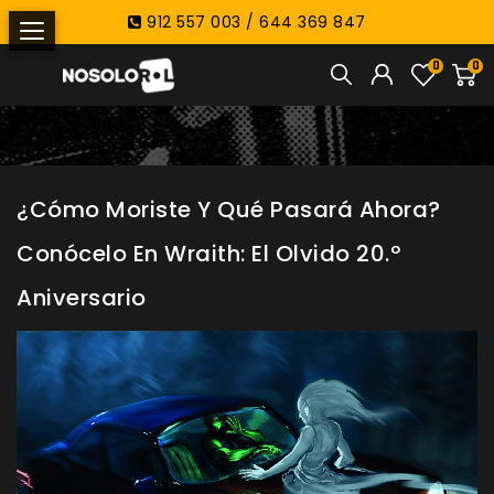
912 557 003 / 644 369 847
0
0
¿Cómo Moriste Y Qué Pasará Ahora?
Conócelo En Wraith: El Olvido 20.º
Aniversario