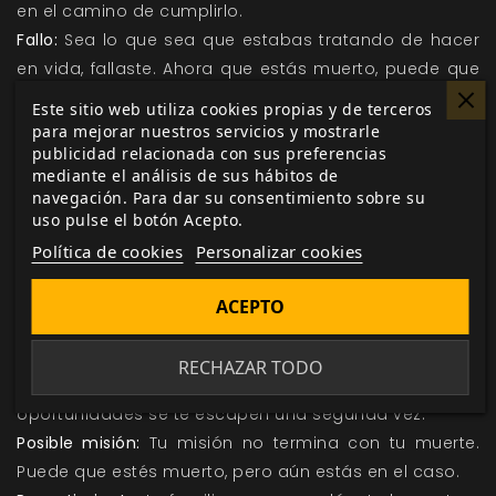
en el camino de cumplirlo.
Fallo:
Sea lo que sea que estabas tratando de hacer
en vida, fallaste. Ahora que estás muerto, puede que
tengas una oportunidad de hacerlo al fin bien.
Este sitio web utiliza cookies propias y de terceros
Legado:
Poco te importa más que lo que dejaste
para mejorar nuestros servicios y mostrarle
publicidad relacionada con sus preferencias
atrás. Tu legado florecerá, no importa lo que tengas
mediante el análisis de sus hábitos de
que hacer para asegurarte de ello.
navegación. Para dar su consentimiento sobre su
Necesidad de entender:
Necesitas saber por qué
uso pulse el botón Acepto.
moriste de la forma en que lo hiciste y cómo llegaste
Política de cookies
Personalizar cookies
a ese último punto inevitable. Hasta entonces, no
podrás descansar.
ACEPTO
Oportunidades perdidas:
El remordimiento por las
cosas que no hiciste en vida te ancla a las Tierras de
RECHAZAR TODO
la Piel. Como wraith, no dejarás que esas
oportunidades se te escapen una segunda vez.
Posible misión:
Tu misión no termina con tu muerte.
Puede que estés muerto, pero aún estás en el caso.