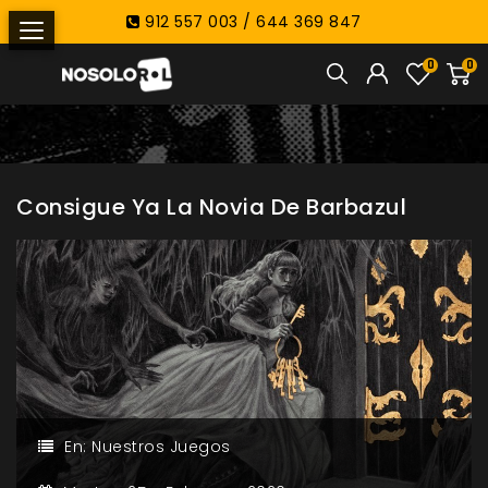
912 557 003 / 644 369 847
0
0
Consigue Ya La Novia De Barbazul
En:
Nuestros Juegos