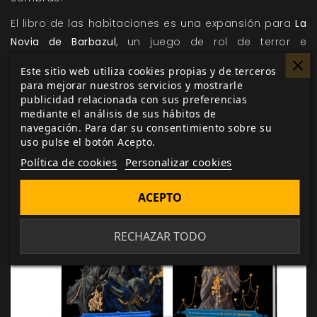
El libro de las habitaciones es una expansión para
La
Novia de Barbazul
, un juego de rol de terror e
investigación basado en el cuento de hadas de
Este sitio web utiliza cookies propias y de terceros
Barbazul. En su interior podrás encontrar una gran
para mejorar nuestros servicios y mostrarle
variedad de habitaciones bellamente ilustradas y
publicidad relacionada con sus preferencias
mediante el análisis de sus hábitos de
listas para ser exploradas.
navegación. Para dar su consentimiento sobre su
uso pulse el botón Acepto.
Política de cookies
Personalizar cookies
ACEPTO
RECHAZAR TODO