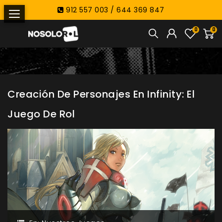
912 557 003 / 644 369 847
0
0
Creación De Personajes En Infinity: El
Juego De Rol