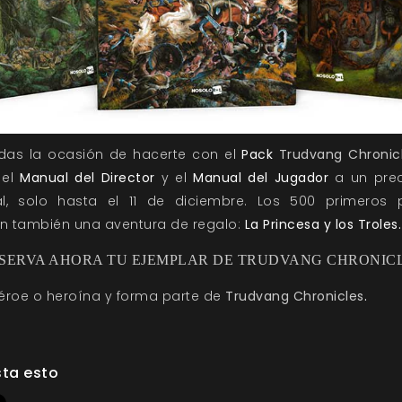
rdas la ocasión de hacerte con el
Pack
Trudvang Chronic
 el
Manual del Director
y el
Manual del Jugador
a un pre
al, solo hasta el 11 de diciembre. Los 500 primeros 
án también una aventura de regalo:
La Princesa y los Troles.
SERVA AHORA TU EJEMPLAR DE TRUDVANG CHRONIC
éroe o heroína y forma parte de
Trudvang Chronicles
.
ta esto