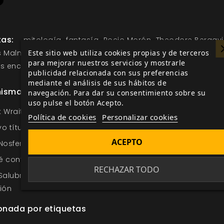
tas:
mitología
fantasía
Rocio Morón
Theodore Bergqvi
Este sitio web utiliza cookies propias y de terceros
 Malmberg
Paul Bonner
cuentos de hadas
trols
dragon
para mejorar nuestros servicios y mostrarle
s encantados
Trudvang Chronicles
publicidad relacionada con sus preferencias
mediante el análisis de sus hábitos de
misma categoría
navegación. Para dar su consentimiento sobre su
uso pulse el botón Acepto.
 Wraith en la Oferta de la Semana
Política de cookies
Personalizar cookies
o título en la sección Oferta de la Semana
ACEPTO
Nosferatu en Saber de los Clanes
 contiene Amor de Otro Mundo: Edición Deluxe?
RECHAZAR TODO
Salubri en la Guía de Juego de Vampiro: La Mascarada 5ª
ión
onada por etiquetas