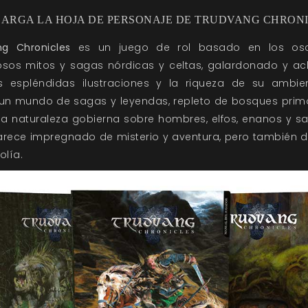
ARGA LA HOJA DE PERSONAJE DE TRUDVANG CHRON
ng Chronicles
es un juego de rol basado en los os
iosos mitos y sagas nórdicas y celtas, galardonado y a
s espléndidas ilustraciones y la riqueza de su ambien
un mundo de sagas y leyendas, repleto de bosques prim
a naturaleza gobierna sobre hombres, elfos, enanos y sa
rece impregnado de misterio y aventura, pero también d
lía.