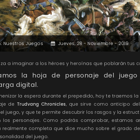
n:
Nuestros Juegos
Jueves,
28 -
Noviembre -
2019
a a imaginar a los héroes y heroínas que poblarán tus c
ramos la hoja de personaje del juego
rga digital.
enizar la espera durante el prepedido, hoy te traemos la
aje de
Trudvang Chronicles
, que sirve como anticipo de
del juego, y que te permite descubrir los rasgos y la estruc
n los personajes. Como podrás comprobar, estamos a
la realmente completa que
dice mucho sobre el grado de
rsonalidad del juego
.