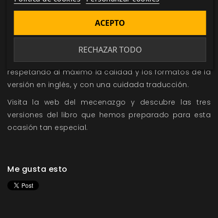
color. Apoya la edición española participando en el
mecenazgo y consigue recompensas exclusivas.
ACEPTO
Nosolorol
y
Biblioteca Oscura
publican
ahora
Changeling: El Ensueño 20º Aniversario
en
RECHAZAR TODO
español en tres formatos dignos de coleccionista,
respetando al máximo la calidad y los formatos de la
versión en inglés, y con una cuidada traducción.
Visita la
web del mecenazgo
y descubre las tres
versiones del libro que hemos preparado para esta
ocasión tan especial.
Me gusta esto