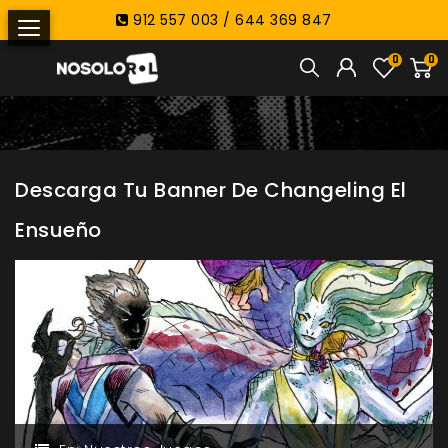
912 557 003 / 644 369 847
0
0
Descarga Tu Banner De Changeling El
Ensueño