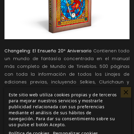
Changeling: El Ensueño 20º Aniversario
Contienen todo
un mundo de fantasía concentrada en el manual
más completo de Mundo de Tinieblas. 500 páginas
con toda la información de todos los Linajes de
ediciones previas, incluyendo Selkies, Clurichaun y
Piskies. Un amplio tratamiento de la ambientación de
Este sitio web utiliza cookies propias y de terceros
Changeling, incluyendo un vistazo adaptado a
para mejorar nuestros servicios y mostrarle
Concordia y al destino del Alto Rey David y las reglas
publicidad relacionada con sus preferencias
mediante el análisis de sus hábitos de
actualizadas a la Edición 20º Aniversario, ¡incluyendo
navegación. Para dar su consentimiento sobre su
un sistema de magia revisado y expandido! y más
uso pulse el botón Acepto.
recopilada en un único y cuidado volumen a todo
Política de cookies
Personalizar cookies