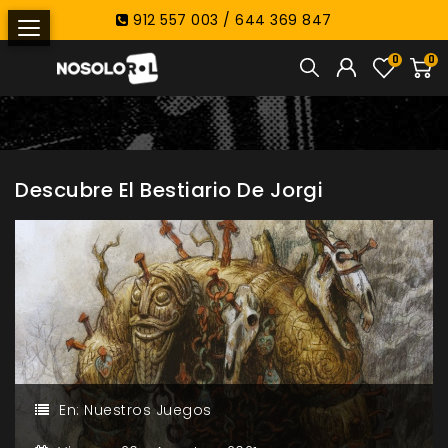
912 557 003 / 644 369 847
0
0
Descubre El Bestiario De Jorgi
En:
Nuestros Juegos