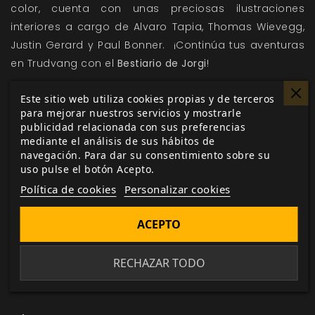
color, cuenta con unas preciosas ilustraciones
interiores a cargo de Alvaro Tapia, Thomas Wievegg,
Justin Gerard y Paul Bonner. ¡Continúa tus aventuras
en Trudvang con el
Bestiario de Jorgi
!
Sigue de cerca todas las novedades y avances este
Este sitio web utiliza cookies propias y de terceros
y otros de tus juegos y suplementos favoritos
para mejorar nuestros servicios y mostrarle
mediante la sección de
noticias
y
desarrollo
de
publicidad relacionada con sus preferencias
mediante el análisis de sus hábitos de
nuestra web, y acude a nuestro
formulario de
navegación. Para dar su consentimiento sobre su
contacto
para cualquier duda o sugerencia que
uso pulse el botón Acepto.
tengas.
Política de cookies
Personalizar cookies
ACEPTO
Me gusta esto
RECHAZAR TODO