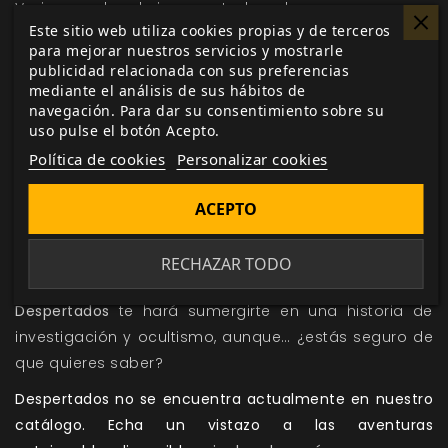
Varias ayudas de juego a todo color, como mapas y
Este sitio web utiliza cookies propias y de terceros
fotografías.
para mejorar nuestros servicios y mostrarle
Las reglas del sistema
Hitos
con todo lo necesario
publicidad relacionada con sus preferencias
para jugar esta aventura.
mediante el análisis de sus hábitos de
navegación. Para dar su consentimiento sobre su
uso pulse el botón Acepto.
Política de cookies
Personalizar cookies
Despertados (reloaded)
cuenta con
36 páginas
en
blanco y negro y color y con portada a color. El
ACEPTO
precio en su edición en
papel + PDF es de 5,99 €,
y en
su edición solo en
PDF es de 2,25 €.
RECHAZAR TODO
Despertados
te hará sumergirte en una historia de
investigación y ocultismo, aunque… ¿estás seguro de
que quieres saber?
Despertados no se encuentra actualmente en nuestro
catálogo. Echa un vistazo a las aventuras