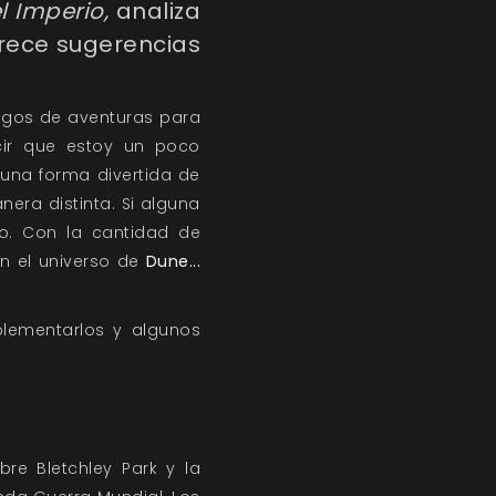
l Imperio,
analiza
frece sugerencias
uegos de aventuras para
cir que estoy un poco
una forma divertida de
era distinta. Si alguna
o. Con la cantidad de
n el universo de
Dune...
plementarlos y algunos
re Bletchley Park y la