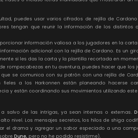
ultad, puedes usar varios cifrados de rejilla de Cardan
res tengan que reunir la información de los distintos c
porcionar información valiosa a los jugadores en la carta 
 información adicional con la rejilla de Cardano. Es un gi
mente si les das la carta y la plantilla recortada en momen
o de rompecabezas en tu aventura, puedes hacer que los 
 que se comunica con su patrón con una rejilla de Card
s fieles a los Harkonnen están planeando hacerse c
ia y están coordinando sus movimientos utilizando este 
 salvo de las intrigas, ya sean internas o externas.
D
alto nivel. Los mensajes secretos, los hilos de shiga cod
ar el drama y agregar un sabor especiado a una campa
 sobre
Dune,
pero no he podido resistirme).