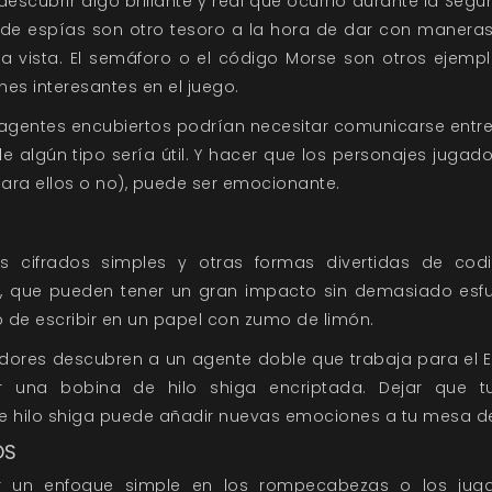
scubrir algo brillante y real que ocurrió durante la Segu
 de espías son otro tesoro a la hora de dar con maneras 
la vista. El semáforo o el código Morse son otros ejemp
es interesantes en el juego.
 agentes encubiertos podrían necesitar comunicarse entre
e algún tipo sería útil. Y hacer que los personajes jugad
ara ellos o no), puede ser emocionante.
 cifrados simples y otras formas divertidas de codi
, que pueden tener un gran impacto sin demasiado esfue
uco de escribir en un papel con zumo de limón.
gadores descubren a un agente doble que trabaja para el 
r una bobina de hilo shiga encriptada. Dejar que t
e hilo shiga puede añadir nuevas emociones a tu mesa de
OS
un enfoque simple en los rompecabezas o los jugad