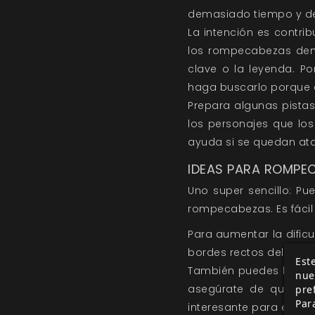
demasiado tiempo y des
La intención es contri
los rompecabezas dema
clave o la leyenda. P
haga buscarlo porque e
Prepara algunas pistas
los personajes que lo
ayuda si se quedan at
IDEAS PARA ROMPE
Uno super sencillo: P
rompecabezas. Es fácil
Para aumentar la dificu
bordes rectos del pape
Este
También puedes hacer q
nue
asegúrate de que no p
pre
Par
interesante para el final