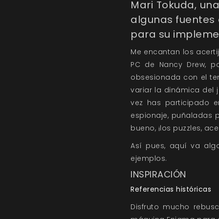
Mari Tokuda, una
algunas fuentes 
para su impleme
Me encantan los acerti
PC de Nancy Drew, po
obsesionada con el te
variar la dinámica del
vez has participado 
espionaje, puñaladas 
bueno, ¡los puzzles, ace
Así pues, aquí va alg
ejemplos.
INSPIRACIÓN
Referencias históricas
Disfruto mucho rebusc