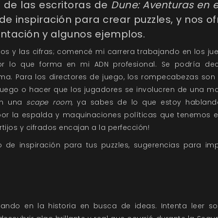
 de las escritoras de
Dune: Aventuras en e
de inspiración para crear puzzles, y nos o
ntación y algunos ejemplos.
jos y las cifras; comencé mi carrera trabajando en los j
r lo que forma en mi ADN profesional. Se podría de
ma. Para los directores de juego, los rompecabezas son 
 juego o hacer que los jugadores se involucren de una man
en una
scape room,
ya sabes de lo que estoy habland
por la espalda y maquinaciones políticas que tenemos e
rtijos y cifrados encajan a la perfección!
o de inspiración para tus puzzles, sugerencias para im
ando en la historia en busca de ideas. Intenta leer sob