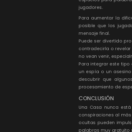
jugadores.
Para aumentar la dific
posible que los jugado
mensaje final.
Puede ser divertido pro
contradecirla o revelar
no vean venir, especial
Para integrar este tip
un espía o un asesino
descubrir que alguno
procesamiento de espec
CONCLUSIÓN
Una Casa nunca está a
conspiraciones al más 
ocultas pueden impuls
palabras muy gratuito