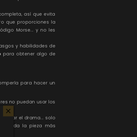
completa, así que evita
ro que proporciones la
digo Morse... y no les
rasgos y habilidades de
o
para obtener algo de
romperla para hacer un
dores no puedan usar los
imizar el drama... solo
¡Y guarda la pieza más