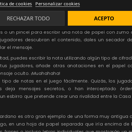
ítica de cookies
Personalizar cookies
e a un rompecabezas como este? Es genial para revel
 preparando para declarar una Guerra de Asesinos a la Ca
RECHAZAR TODO
ACEPTO
una debilidad económica que su enemigo está tratando de o
tes o un pincel para escribir una nota de papel con zumo
jugadores descubran el contenido, dales un secador d
lar el mensaje.
ltad, puedes escribir la nota utilizando algún tipo de cifra
 tus jugadores, añade otras anotaciones en el papel co
nsaje oculto. ¡Muahahaha!
 tipo de notas en el juego fácilmente. Quizás, los juga
s deja mensajes secretos, o han interceptado órden
n esbirro que pretende crear una rivalidad entre la Casa 
e Cardano es otro gran ejemplo de una forma muy antigua 
ego, en una hoja de papel separada que iría encima de la
, frases o incluso letras individuales que mostrarán un 