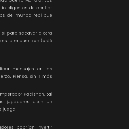
nda Guerra Mundial. Los
inteligentes de ocultar
los del mundo real que
 sí para socavar a otra
ores lo encuentren (esté
ficar mensajes en las
rzo. Piensa, sin ir más
Emperador Padishah, tal
us jugadores usen un
 juego.
ores podrían invertir