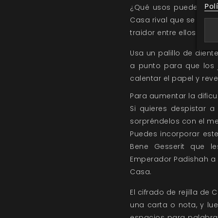
Pol
¿Qué usos puedes darl
Casa rival que se está
traidor entre ellos o 
Usa un palillo de dien
a punto para que los 
calentar el papel y reve
Para aumentar la dificu
Si quieres despistar a
sorpréndelos con el me
Puedes incorporar este
Bene Gesserit que le
Emperador Padishah a u
Casa.
El cifrado de rejilla d
una carta o nota, y lu
espacios para palabras