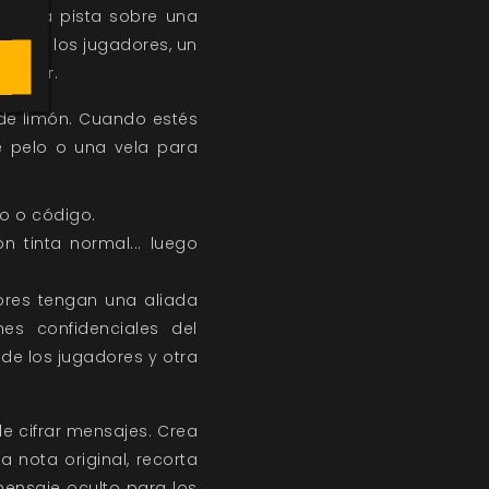
ar una pista sobre una
sa de los jugadores, un
cultar.
 de limón. Cuando estés
e pelo o una vela para
do o código.
n tinta normal... luego
dores tengan una aliada
es confidenciales del
de los jugadores y otra
de cifrar mensajes. Crea
 nota original, recorta
mensaje oculto para los