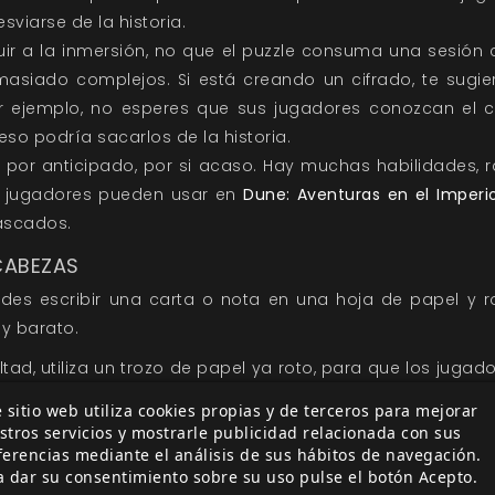
viarse de la historia.
buir a la inmersión, no que el puzzle consuma una sesión 
siado complejos. Si está creando un cifrado, te sugie
or ejemplo, no esperes que sus jugadores conozcan el có
so podría sacarlos de la historia.
 por anticipado, por si acaso. Hay muchas habilidades, 
s jugadores pueden usar en
Dune: Aventuras en el Imperi
ascados.
CABEZAS
uedes escribir una carta o nota en una hoja de papel y 
 y barato.
ltad, utiliza un trozo de papel ya roto, para que los juga
l como referencia.
 sitio web utiliza cookies propias y de terceros para mejorar
ue encuentren las piezas a lo largo del tiempo para max
stros servicios y mostrarle publicidad relacionada con sus
uedan descifrar el contenido antes de lo previsto. 
ferencias mediante el análisis de sus hábitos de navegación.
a dar su consentimiento sobre su uso pulse el botón Acepto.
!