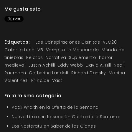
Me gusta esto
Etiquetas:
Las Conspiraciones Cainitas
VEO20
Catar la Luna
V5
Vampiro La Mascarada
Mundo de
tinieblas
Relatos
Narrativa
Suplemento
horror
medieval
Justin Achilli
Eddy Webb
David A. Hill
Neall
Raemonn
Catherine Lundoff
Richard Dansky
Monica
Valentinelli
Príncipe
Vást
En la misma categoría
Pack Wraith en la Oferta de la Semana
Nuevo título en la sección Oferta de la Semana
Los Nosferatu en Saber de los Clanes