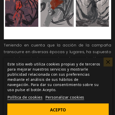
Teniendo en cuenta que la acción de la campaña
transcurre en diversas épocas y lugares, ha supuesto
un reto importante en cuanto a documentación.
Este sitio web utiliza cookies propias y de terceros
Tratándose de una campaña tan extensa y con
para mejorar nuestros servicios y mostrarle
publicidad relacionada con sus preferencias
tantas capas, también resultó un gran reto crear la
mediante el análisis de sus hábitos de
portada, para la que se plantearon diversas
navegación. Para dar su consentimiento sobre su
versiones, y que acabó cuajando en la versión
uso pulse el botón Acepto.
definitiva, obra de Padierne, que hará las delicias de
Política de cookies
Personalizar cookies
cualquier amante de los Mitos en general y de
Cultos
Innombrables
en particular.
ACEPTO