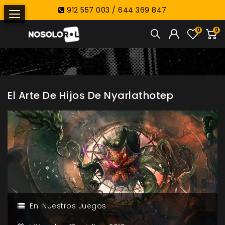
912 557 003 / 644 369 847
0
0
El Arte De Hijos De Nyarlathotep
En:
Nuestros Juegos