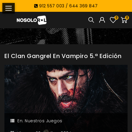
912 557 003 / 644 369 847
0
0
El Clan Gangrel En Vampiro 5.ª Edición
En:
Nuestros Juegos