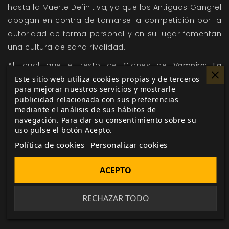
hasta la Muerte Definitiva, ya que los Antiguos Gangrel
abogan en contra de tomarse la competición por la
autoridad de forma personal y en su lugar fomentan
una cultura de sana rivalidad.
Al igual que el resto de Clanes de
Vampiro: La
Mascarada 5.ª edición
, los Gangrel también poseen
Este sitio web utiliza cookies propias y de terceros
para mejorar nuestros servicios y mostrarle
Disciplinas propias, como el
Animalismo
, la
Fortaleza
y
publicidad relacionada con sus preferencias
una Disciplina exclusiva y muy desconocida
mediante el análisis de sus hábitos de
denominada
Protean
, gracias a la cual un Gangrel
navegación. Para dar su consentimiento sobre su
uso pulse el botón Acepto.
puede
adquirir las propiedades físicas de otra criatura.
Política de cookies
Personalizar cookies
ACEPTO
Me gusta esto
RECHAZAR TODO