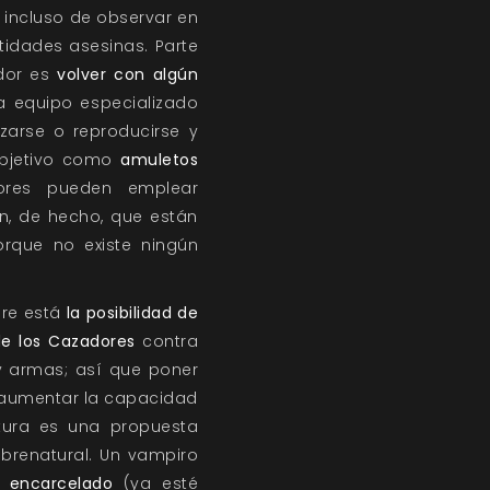
 incluso de observar en
tidades asesinas. Parte
dor es
volver con algún
a equipo especializado
zarse o reproducirse y
bjetivo como
amuletos
res pueden emplear
, de hecho, que están
orque no existe ningún
pre está
la posibilidad de
e los Cazadores
contra
y armas; así que poner
e aumentar la capacidad
ptura es una propuesta
brenatural. Un vampiro
 encarcelado
(ya esté