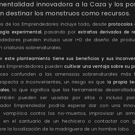
entalidad innovadora a la Caza y los pos
n destinar los monstruos como recursos.
as de los Emprendedores incluye todo, desde
protocolos
ogía experimental
, pasando por
extraños derivados de r
dedores pueden incluso usar I+D de diseño de produ
criaturas sobrenaturales.
ue
este planteamiento tiene sus beneficios y sus inconve
ores Emprendedores pueden
cultivar una ventaja sobre su p
ces confunden a las amenazas sobrenaturales más tr
 respecta a inconvenientes, un riesgo es que l
a propia t
ales
, lo que significa que las herramientas desarrolla
también pueden ser usadas por ellos o incluso par
azador Emprendedor podría esperar dar con una inno
 vampírica contra los no-muertos, improvisar un arma
es en el santuario de un hechicero o contactar con 
bre la localización de la madriguera de un hombre lobo.