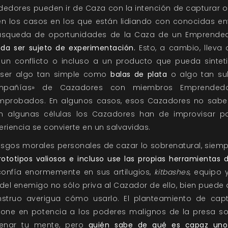
dores pueden ir de Caza con la intención de capturar o
en los casos en los que están lidiando con conocidas en
búsqueda de oportunidades de la Caza de un Emprende
eda ser sujeto de experimentación.
Esto, a cambio, lleva 
n conflicto o incluso a un producto que pueda sinteti
a ser algo tan simple como
balas de plata
o algo tan su
pañías» de Cazadores con miembros Emprendedo
mprobados. En algunos casos, esos Cazadores no saben
en algunas células los Cazadores han de improvisar p
riencia se convierte en un salvavidas.
iesgos morales personales de cazar lo sobrenatural, siem
ototipos valiosos e incluso use las propias herramientas
d
confía enormemente en sus artilugios,
kitbashes
, equipo 
el enemigo no sólo priva al Cazador de ello, bien pued
nstruo averigua cómo usarlo. El planteamiento de ca
pone en potencia a los poderes malignos de la presa so
lenar tu mente, pero
quién sabe de qué es capaz uno