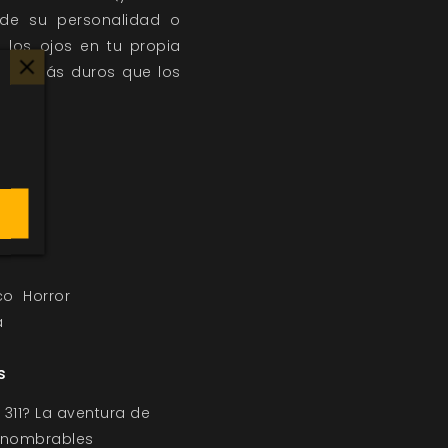
 de su personalidad o
 los ojos en tu propia
 son más duros que los
co
Horror
a
s
311? La aventura de
Innombrables