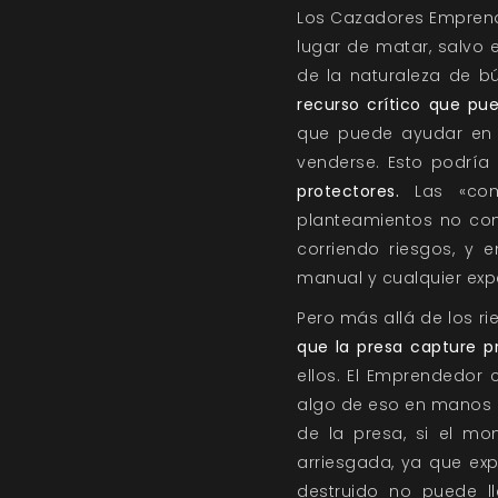
Los Cazadores Emprende
lugar de matar, salvo 
de la naturaleza de 
recurso crítico que pu
que puede ayudar en u
venderse. Esto podrí
protectores.
Las «com
planteamientos no co
corriendo riesgos, y 
manual y cualquier expe
Pero más allá de los r
que la presa capture pr
ellos. El Emprendedor 
algo de eso en manos d
de la presa, si el mo
arriesgada, ya que ex
destruido no puede l