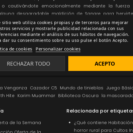
 o cautivándote emocionalmente mediante la fuerza
guna desagradable maldición de Sangre para hervirte
r de que se mueven más rápido, golpean más fuerte y
 sitio web utiliza cookies propias y de terceros para mejorar
stros servicios y mostrarle publicidad relacionada con sus
ferencias mediante el análisis de sus hábitos de navegación.
a dar su consentimiento sobre su uso pulse el botón Acepto.
ítica de cookies
Personalizar cookies
RECHAZAR TODO
ACEPTO
la Venganza
Cazador C5
Mundo de tinieblas
Juego Bási
th Hite
Karim Muammar
Biblioteca Oscura
la mascarad
ía
Relacionada por etiqueta
ferta de la Semana
¿Qué contiene Habitación 
horror rural para Cultos 
ección Oferta de la