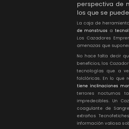
perspectiva de m
los que se puede
La caja de herramient
de monstruos
a
tecnol
Los Cazadores Empren
amenazas que suponen 
No hace falta decir q
beneficios, los Cazad
tecnologías que a ve
folclóricas. En lo que
tiene inclinaciones mor
terrores nocturnos 
impredecibles. Un C
coagulante de Sangre
extraños Tecnofetich
información valiosa so