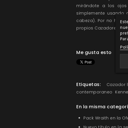
mirándote a los ojos
simplemente usando al
cabeza). Por no habla
Este
nue
propios Cazadores.
pre
Par
Pol
Me gusta esto
Etiquetas:
Cazador 
contemporaneo
Kenne
En la misma categor
Pack Wraith en la O
Nuevo título en la s