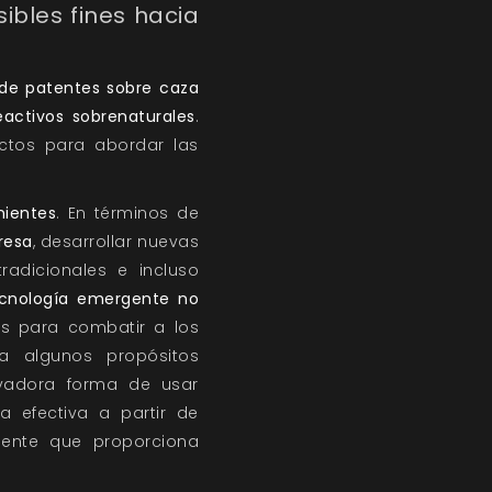
ibles fines hacia
 de patentes sobre caza
eactivos sobrenaturales
.
ctos para abordar las
nientes
. En términos de
resa
, desarrollar nuevas
adicionales e incluso
ecnología emergente no
das para combatir a los
a algunos propósitos
vadora forma de usar
 efectiva a partir de
gente que proporciona