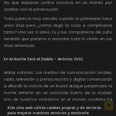
ley que disparan contra vosotros en un intento por
acabar con la persecución.
Todo parecía muy sencillo cuando lo planeaste hace
unos días pero ¿cómo llegó la cosa a complicarse
tanto? Una vez a salvo, tú y tus compañeros de culto
tendréis que pararos a recordar todo lo vivido en los
días anteriores.
En la Noche Está el Diablo - Antonio Ortiz
Malas noticias. Los medios de comunicación locales,
radio, televisión y prensa escrita y digital comenzarán
a difundir la noticia de un brutal ataque perpetrado la
noche anterior en un conocido barrio de la ciudad.
Uno de vuestros contactos en el mundo ocultista ha
sido asesinado en extrañas circunstancias.
Este sitio web utiliza cookies propias y de terceros
para mejorar nuestros servicios y mostrarle