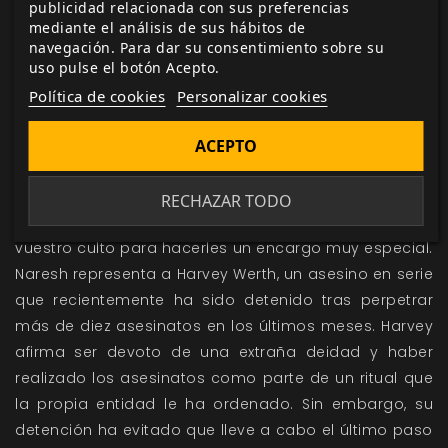
publicidad relacionada con sus preferencias
Medios más amarillistas, ya sean blogs, revistas o
mediante el análisis de sus hábitos de
vídeos de YouTube, hablarán de ciertas filtraciones
navegación. Para dar su consentimiento sobre su
que aseguran que la policía baraja el asalto como
uso pulse el botón Acepto.
parte de algún ritual típico de sectas. ¿Casualidad?
Política de cookies
Personalizar cookies
No es probable.
ACEPTO
Ritual bajo demanda - Juan Sixto
RECHAZAR TODO
El abogado Christopher Naresh contacta con el
vuestro culto para hacerles un encargo muy especial.
Naresh representa a Harvey Werth, un asesino en serie
que recientemente ha sido detenido tras perpetrar
más de diez asesinatos en los últimos meses. Harvey
afirma ser devoto de una extraña deidad y haber
realizado los asesinatos como parte de un ritual que
la propia entidad le ha ordenado. Sin embargo, su
detención ha evitado que lleve a cabo el último paso