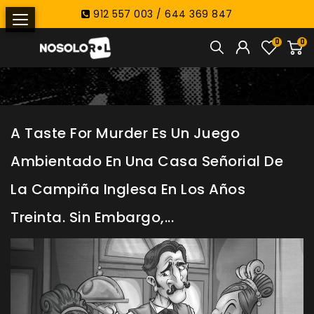
912 557 003 / 644 369 847
0
0
A Taste For Murder Es Un Juego
Ambientado En Una Casa Señorial De
La Campiña Inglesa En Los Años
Treinta. Sin Embargo,...