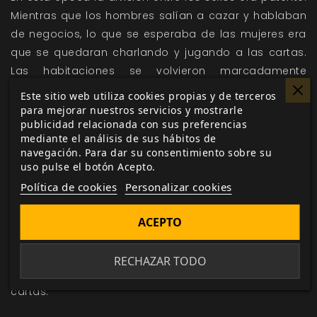
Mientras que los hombres salían a cazar y hablaban
de negocios, lo que se esperaba de las mujeres era
que se quedaran charlando y jugando a las cartas.
Las habitaciones se volvieron marcadamente
masculinas o femeninas: los hombres se apropiaron
Este sitio web utiliza cookies propias y de terceros
del comedor, la sala de armas y el salón de fumar,
para mejorar nuestros servicios y mostrarle
publicidad relacionada con sus preferencias
mientras que las mujeres hicieron suyas las salas de
mediante el análisis de sus hábitos de
estar.
navegación. Para dar su consentimiento sobre su
uso pulse el botón Acepto.
Tras la cena, los hombres y las mujeres volvían a
Política de cookies
Personalizar cookies
separarse. Los hombres bebían brandy sentados a la
mesa del comedor, mientras que las mujeres se
ACEPTO
retiraban. Más tarde, los hombres quizá se pusieran
elaborados esmóquines para dirigirse al salón de
RECHAZAR TODO
fumar, mientras las mujeres bebían té y jugaban a las
cartas.