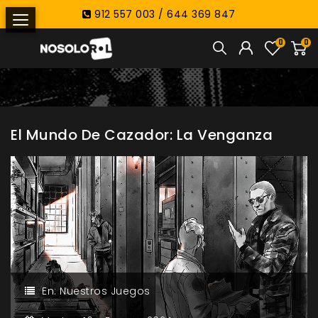
912 557 003 / 644 369 847
0
0
El Mundo De Cazador: La Venganza
En:
Nuestros Juegos