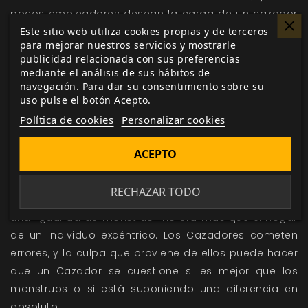
pocos empleadores desean la carga de un cazador
Este sitio web utiliza cookies propias y de terceros
de monstruos declarado en su plantilla y menos aún
para mejorar nuestros servicios y mostrarle
el tiempo que se mantenga apartado del trabajo
publicidad relacionada con sus preferencias
para fustigar a los no-muertos; lo que significa que la
mediante el análisis de sus hábitos de
mayoría de Cazadores se convierten de facto en
navegación. Para dar su consentimiento sobre su
uso pulse el botón Acepto.
Cazadores «profesionales».
Política de cookies
Personalizar cookies
La Caza tiene también otras consecuencias.
El éxito
está lejos de estar garantizado.
Son habituales los
ACEPTO
accidentes imprevisibles que terminan en tragedia.
Más de un Cazador ha terminado herido o incluso
RECHAZAR TODO
muerto víctima de un pretendido rescate; más de
una «guarida de monstruo» no era más que el hogar
de un individuo excéntrico. Los Cazadores cometen
errores, y la culpa que proviene de ellos puede hacer
que un Cazador se cuestione si es mejor que los
monstruos o si está suponiendo una diferencia en
absoluto.