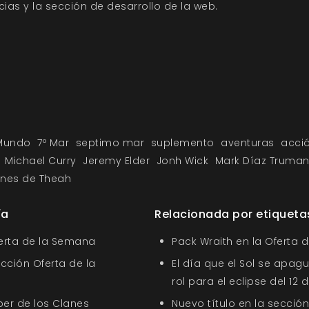
cias
y la sección de
desarrollo
de la web.
 Mundo
7º Mar
septimo mar
suplemento
aventuras
acci
Michael Curry
Jeremy Elder
Jonh Wick
Mark Díaz Truma
nes de Theah
ía
Relacionada por etiqueta
ferta de la Semana
Pack Wraith en la Oferta 
ección Oferta de la
El día que el Sol se apagu
rol para el eclipse del 12
ber de los Clanes
Nuevo título en la sección