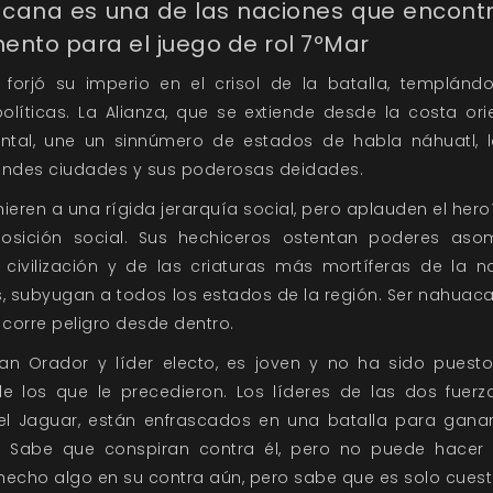
acana es una de las naciones que encontr
ento para el juego de rol 7ºMar
forjó su imperio en el crisol de la batalla, templándo
políticas. La Alianza, que se extiende desde la costa ori
ental, une un sinnúmero de estados de habla náhuatl, l
randes ciudades y sus poderosas deidades.
ren a una rígida jerarquía social, pero aplauden el hero
posición social. Sus hechiceros ostentan poderes aso
 civilización y de las criaturas más mortíferas de la nat
, subyugan a todos los estados de la región. Ser nahuaca
 corre peligro desde dentro.
ran Orador y líder electo, es joven y no ha sido puesto
de los que le precedieron. Los líderes de las dos fuerza
 el Jaguar, están enfrascados en una batalla para gana
. Sabe que conspiran contra él, pero no puede hacer 
hecho algo en su contra aún, pero sabe que es solo cuest