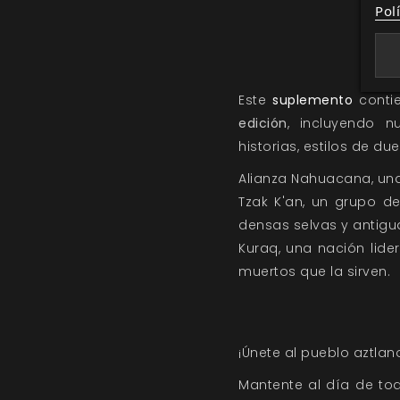
Pol
Este
suplemento
contie
edición
, incluyendo n
historias, estilos de du
Alianza Nahuacana, una
Tzak K'an, un grupo d
densas selvas y antigu
Kuraq, una nación lid
muertos que la sirven.
¡Únete al pueblo aztla
Mantente al día de t