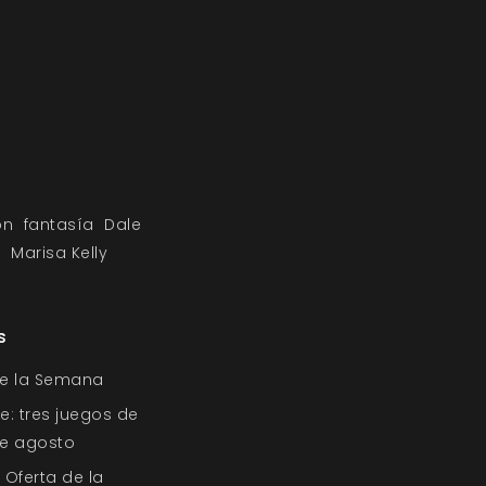
ón
fantasía
Dale
n
Marisa Kelly
s
de la Semana
e: tres juegos de
 de agosto
 Oferta de la