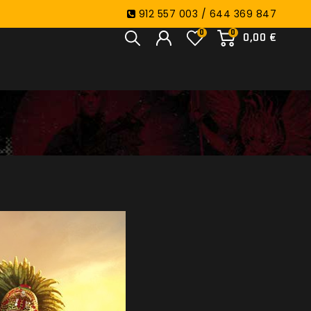
912 557 003 / 644 369 847
0
0
0,00 €