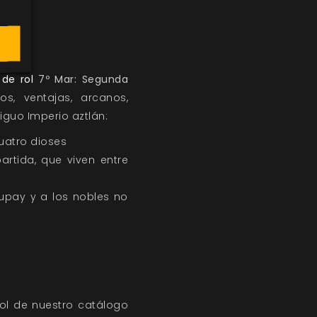
 de rol
7º Mar: Segunda
s, ventajas, arcanos,
tiguo Imperio aztlán:
uatro dioses
rtida, que viven entre
upay y a los nobles no
rol de nuestro catálogo