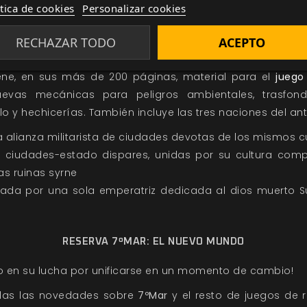
ítica de cookies
Personalizar cookies
RECHAZAR TODO
ACEPTO
ne, en sus más de 200 páginas, material para el
juego
uevas mecánicas para peligros ambientales, trasfondo
elo y hechicerías. También incluye las tres naciones del an
 alianza militarista de ciudades devotas de los mismos c
e ciudades-estado dispares, unidas por su cultura compa
as ruinas syrne
erada por una sola emperatriz dedicada al dios muerto S
RESERVA 7ºMAR: EL NUEVO MUNDO
no en su lucha por unificarse en un momento de cambio!
odas las novedades sobre
7ºMar
y el resto de juegos de 