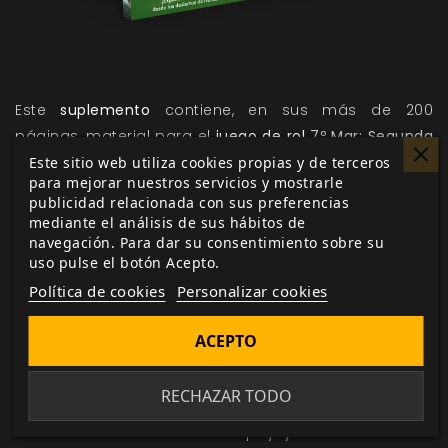
Este
suplemento
contiene, en sus más de 200
páginas, material para el
juego de rol
7º Mar: Segunda
edición
, incluyendo nuevas mecánicas para peligros
Este sitio web utiliza cookies propias y de terceros
para mejorar nuestros servicios y mostrarle
ambientales, trasfondos, ventajas, arcanos, historias,
publicidad relacionada con sus preferencias
estilos de duelo y hechicerías. También incluye las
mediante el análisis de sus hábitos de
tres naciones del antiguo Imperio aztlán:
navegación. Para dar su consentimiento sobre su
uso pulse el botón Acepto.
Alianza Nahuacana, una alianza militarista de
Política de cookies
Personalizar cookies
ciudades devotas de los mismos cuatro dioses
Tzak K'an, un grupo de ciudades-estado dispares,
ACEPTO
unidas por su cultura compartida, que viven entre
densas selvas y antiguas ruinas syrne
RECHAZAR TODO
Kuraq, una nación liderada por una sola emperatriz
dedicada al dios muerto Supay y a los nobles no