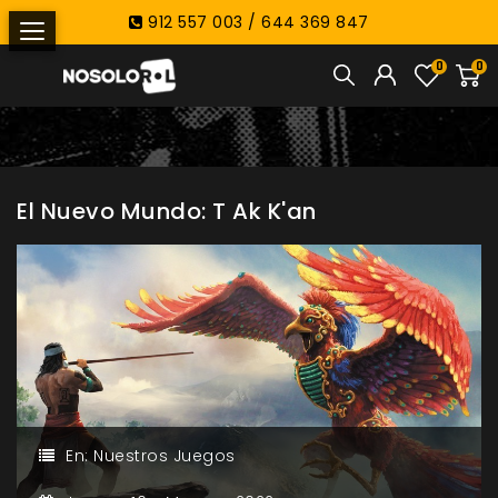
912 557 003 / 644 369 847
0
0
El Nuevo Mundo: T Ak K'an
En:
Nuestros Juegos