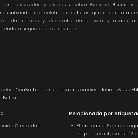
s las novedades y avances sobre
Band of Blades
y o
suscribiéndote al boletín de noticias que encontrarás en 
cción de
noticias
y
desarrollo
de la web, y acude a
r duda o sugerencia que tengas.
lades
ConBarba
básico
terror
zombies
John LeBoeuf-Lit
o Bettin
ía
Relacionada por etiqueta
ección Oferta de la
El día que el Sol se apagu
rol para el eclipse del 12