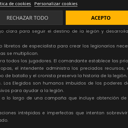
ítica de cookies
Personalizar cookies
LLÉVATE A CASA BAND OF BLADES
RECHAZAR TODO
ACEPTO
odas las reglas que necesitas para jugar
. En este libro enco
o clara para seguir el destino de la legión y desarroll
o libretos de especialista para crear los legionarios nec
as se multiplican.
ra todos los jugadores. El comandante establece las prio
tropas, el intendente administra los preciados recursos, 
 de batalla y el cronista preserva la historia de la legión.
tes. Los Elegidos son humanos imbuidos de los poderes d
ivos para ayudar a la legión.
to a lo largo de una campaña que incluye obtención d
aciones intrépidas e imperfectas que intentan sobreviv
ado.