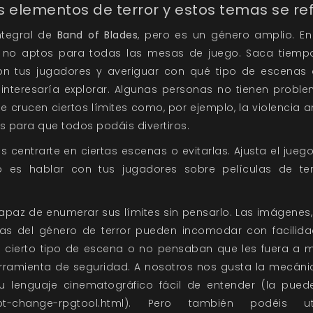
 elementos de terror y estos temas se refl
integral de
Band of Blades
, pero es un género amplio. En
y no aptos para todas las mesas de juego. Saca tiem
on tus jugadores y averiguar con qué tipo de escenas
interesaría explorar. Algunas personas no tienen proble
e crucen ciertos límites como, por ejemplo, la violencia an
s para que todos podáis divertiros.
 centrarte en ciertas escenas o evitarlas. Ajusta el juego
 es hablar con tus jugadores sobre películas de te
paz de enumerar sus límites sin pensarlo. Las imágenes,
as del género de terror pueden incomodar con facilida
 cierto tipo de escena o no pensaban que les fuera a m
erramienta de seguridad. A nosotros nos gusta la mecán
u lenguaje cinematográfico fácil de entender (la puede
ript-change-rpgtool.html). Pero también podéis u