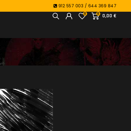
912 557 003 / 644 369 847
0
0
0,00 €