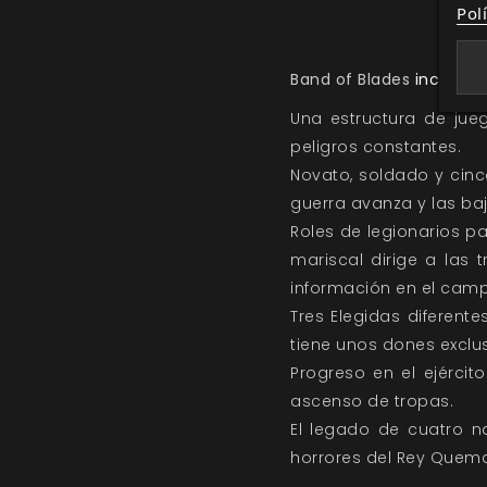
Pol
Band of Blades
incluye t
Una estructura de jueg
peligros constantes.
Novato, soldado y cinc
guerra avanza y las baj
Roles de legionarios pa
mariscal dirige a las 
información en el campo
Tres Elegidas diferen
tiene unos dones exclus
Progreso en el ejérci
ascenso de tropas.
El legado de cuatro n
horrores del Rey Quem