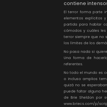
contiene intensos
El terror forma parte 
elementos explícitos 
partida para hablar c
cómodos y cuáles les 
terror siempre que no s
los límites de los demá
No pasa nada si quieres
Una forma de hacerlo
referentes.
No todo el mundo es ca
o incluso amplios tem
quizá no se esperaban
puede faltar alguna h
de Brie Sheldon por s
www.briecs.com/p/sc