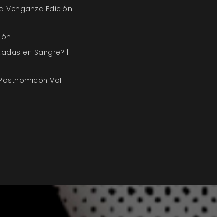
a Venganza Edición
ión
zadas en Sangre? |
 Postnomicón Vol.1