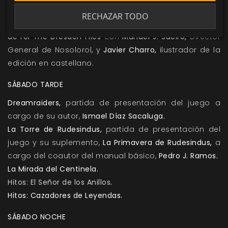
NSd20: Supuestos de Incertidumbre
.
RECHAZAR TODO
Conferencia sobre la edición en castellano del juego
de rol The Dresden Files
con
Manuel J. Sueiro,
Director
General de Nosolorol, y
Javier Charro,
ilustrador de la
edición en castellano.
SÁBADO TARDE
Dreamraiders
,
partida de presentación del juego a
cargo de su autor,
Ismael Díaz Sacaluga.
La Torre de Rudesindus
,
partida de presentación del
juego y su suplemento,
La Primavera de Rudesindus,
a
cargo del coautor del manual básico,
Pedro J. Ramos.
La Mirada del Centinela
.
Hitos: El Señor de los Anillos
.
Hitos: Cazadores de Leyendas
.
SÁBADO NOCHE