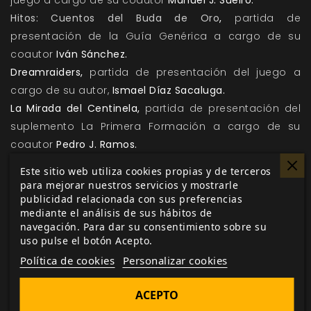
juego a cargo de su coautor
Manuel J. Sueiro.
Hitos: Cuentos del Buda de Oro
,
partida de
presentación de la Guía Genérica a cargo de su
coautor
Iván Sánchez.
Dreamraiders
,
partida de presentación del juego a
cargo de su autor,
Ismael Díaz Sacaluga.
La Mirada del Centinela
,
partida de presentación del
suplemento La Primera Formación a cargo de su
coautor
Pedro J. Ramos.
Trauma Unit
,
partida de presentación del juego a
Este sitio web utiliza cookies propias y de terceros
cargo de su coautor
Iñaki Raya.
para mejorar nuestros servicios y mostrarle
publicidad relacionada con sus preferencias
SÁBADO MAÑANA
mediante el análisis de sus hábitos de
navegación. Para dar su consentimiento sobre su
Cultos Innombrables
,
partida de presentación del
uso pulse el botón Acepto.
juego a cargo de su coautor
Ricardo Dorda.
Política de cookies
Personalizar cookies
Unrealms
,
partida de presentación del juego a cargo
de su coautor
Iñaki Raya.
ACEPTO
Estrellas Anónimas
.