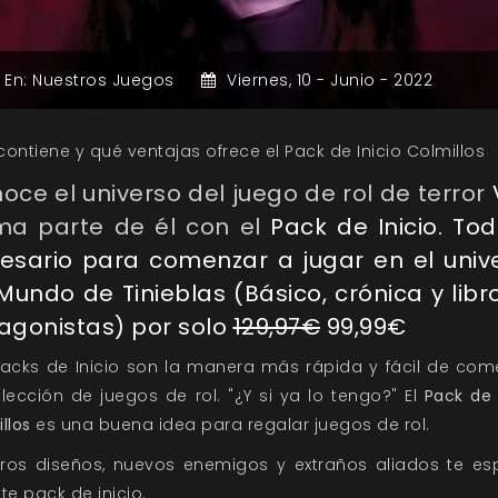
En:
Nuestros Juegos
Viernes,
10 -
Junio -
2022
ontiene y qué ventajas ofrece el Pack de Inicio Colmillos
oce el universo del juego de rol de terror
ma parte de él con el
Pack de Inicio. Tod
esario para comenzar a jugar en el univ
Mundo de Tinieblas (Básico, crónica y libr
agonistas) por solo
129,97€
99,99€
Packs de Inicio son la manera más rápida y fácil de com
lección de juegos de rol. "¿Y si ya lo tengo?" El
Pack de 
llos
es una buena idea para regalar juegos de rol.
ros diseños, nuevos enemigos y extraños aliados te es
te pack de inicio.