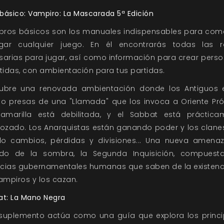
 básico: Vampiro: La Mascarada 5ª Edición
libros básicos son los manuales indispensables para com
gar cualquier juego. En él encontrarás todas las r
sarias para jugar, así como información para crear perso
tidas, con ambientación para tus partidas.
ubre una renovada ambientación donde los Antiguos 
do presas de una "Llamada" que los invoca a Oriente Pró
amarilla está debilitada, y el Sabbat está práctica
rozado. Los Anarquistas están ganando poder y los clane
ido cambios, pérdidas y divisiones... Una nueva amena
ido de la sombra, la Segunda Inquisición, compuest
cias gubernamentales humanas que saben de la existenc
ampiros y los cazan.
at: La Mano Negra
 suplemento actúa como una guía que explora los princi