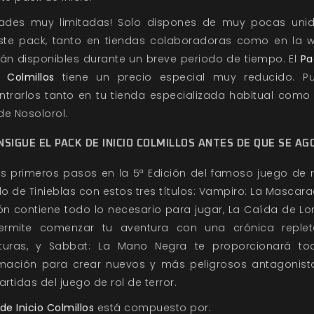
dades muy limitadas! Solo dispones de muy pocas uni
ste pack, tanto en tiendas colaboradoras como en la w
rán disponibles durante un breve periodo de tiempo. El
Pa
io Colmillos
tiene un precio especial muy reducido. P
ntrarlos tanto en tu tienda especializada habitual como 
de Nosolorol.
NSIGUE EL PACK DE INICIO COLMILLOS ANTES DE QUE SE AG
os primeros pasos en la 5ª Edición del famoso juego de r
 de Tinieblas con estos tres títulos: Vampiro: La Mascar
ón contiene todo lo necesario para jugar, La Caída de Lo
ermite comenzar tu aventura con una crónica reple
turas, y Sabbat: La Mano Negra te proporcionará to
rmación para crear nuevos y más peligrosos antagonist
artidas del juego de rol de terror.
de Inicio Colmillos
está compuesto por: