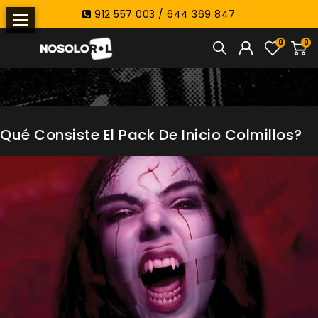
912 557 003 / 644 369 847
0
0
 Qué Consiste El Pack De Inicio Colmillos?