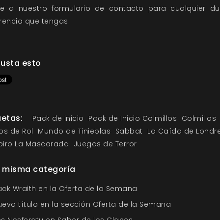
e a nuestro
formulario de contacto
para cualquier d
rencia que tengas.
usta esto
uetas:
Pack de inicio
Pack de Inicio Colmillos
Colmillos
os de Rol
Mundo de Tinieblas
Sabbat
La Caída de Londr
iro La Mascarada
Juegos de Terror
a misma categoría
ack Wraith en la Oferta de la Semana
uevo título en la sección Oferta de la Semana
os Nosferatu en Saber de los Clanes