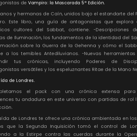
gonistas de
Vampiro: la Mascarada 5ª Edición.
anos y hermanas de Caín, unidos bajo el estandarte del 
ro. Este libro, una guía de antagonistas que explora 
ticos cultores del Sabbat, contiene: -Descripciones d
s de Iluminación, los fundamentos de la identidad del Sa
ormación sobre la Guerra de la Gehenna y cómo el Sabb
e a los temibles Antediluvianos. -Nuevas herramientas
ndir tus crónicas, incluyendo Poderes de Discipl
onistas versátiles y los espeluznantes Ritae de la Mano N
ída de Londres.
pletamos el pack con una crónica extensa para
ences tu andadura en este universo con partidas de rol l
cción.
aída de Londres te ofrece una crónica ambientada en los
os que la Segunda Inquisición tomó el control de Lon
endo a la Estirpe contra las cuerdas durante la Oper