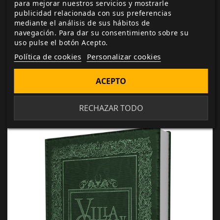
es llevar a cabo una acción o hazaña públicas (esto
para mejorar nuestros servicios y mostrarle
publicidad relacionada con sus preferencias
es muy importante) tan respetables que restauren el
mediante el análisis de sus hábitos de
buen nombre del deshonrado. O dejar, simplemente,
navegación. Para dar su consentimiento sobre su
que pase el tiempo y se olvide el desliz cometido. De
uso pulse el botón Acepto.
todas formas, hay acciones tan deshonrosas que ni
Política de cookies
Personalizar cookies
siquiera el tiempo puede restañar y que solo se han
podido solucionar con el deshonrado huyendo de la
ACEPTO
ciudad, enrolándose en el ejército o recluyéndose de
por vida en un convento.
RECHAZAR TODO