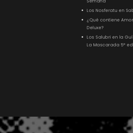
Semana
Los Nosferatu en Sa
¿Qué contiene Amor
Deluxe?
Los Salubri en la G
La Mascarada 5ª ed