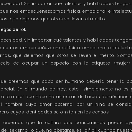
ecesidad. Sin importar qué talentos y habilidades tengam
 que nos empequeñezcamos física, emocional e intelec
rnos, que dejemos que otros se lleven el mérito.
egos de rol.
ecesidad. Sin importar qué talentos y habilidades tengam
 que nos empequeñezcamos física, emocional e intelec
jarnos, que dejemos que otros se lleven el mérito. Somo
ecio de ocupar un espacio con la etiqueta «mujer»
ue creemos que cada ser humano debería tener la opo
tencial. En el mundo de hoy, esto simplemente no es p
 a la mujer que hace horas extras de tareas domésticas al
el hombre cuyo amor paternal por un niño se consi
nero cuyas identidades se omiten en los censos.
e creemos que la cultura que consumimos puede a
 del sexismo, lo que, no obstante, es difícil cuando nues