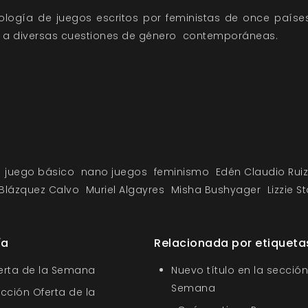
ología de juegos escritos por feministas de once países
 a diversas cuestiones de género contemporáneas.
m
juego básico
nano juegos
feminismo
Edén Claudio Ruiz
Blázquez Calvo
Muriel Algayres
Misha Bushyager
Lizzie S
ía
Relacionada por etiqueta
ferta de la Semana
Nuevo título en la sección
Semana
ección Oferta de la