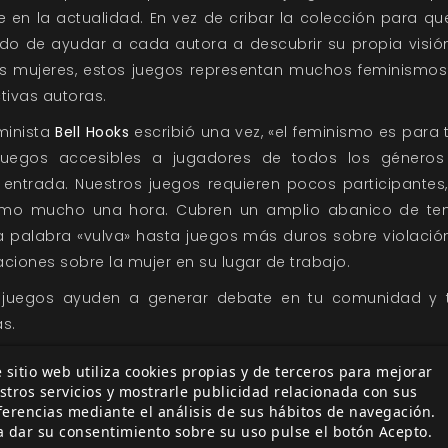
 en la actualidad. En vez de cribar la colección para qu
do de ayudar a cada autora a descubrir su propia visió
s mujeres, estos juegos representan muchos feminismos d
tivas autoras.
minista
Bell Hooks
escribió una vez, «el feminismo es par
juegos accesibles a jugadores de todos los géneros
 entrada. Nuestros juegos requieren pocos participantes
omo mucho una hora. Cubren un amplio abanico de te
la palabra «vulva» hasta juegos más duros sobre violación
iones sobre la mujer en su lugar de trabajo.
juegos ayuden a generar debate en tu comunidad y te
s.
 sitio web utiliza cookies propias y de terceros para mejorar
stros servicios y mostrarle publicidad relacionada con sus
ferencias mediante el análisis de sus hábitos de navegación.
a dar su consentimiento sobre su uso pulse el botón Acepto.