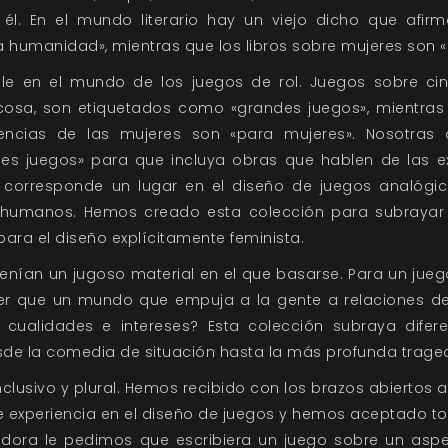
. En el mundo literario hay un viejo dicho que afirm
a humanidad», mientras que los libros sobre mujeres son 
le en el mundo de los juegos de rol. Juegos sobre ci
 cosa, son etiquetados como «grandes juegos», mientras
iencias de las mujeres son «para mujeres». Nosotras
es juegos» para que incluya obras que hablen de las 
le corresponde un lugar en el diseño de juegos analógi
humanos. Hemos creado esta colección para subrayar l
ara el diseño explícitamente feminista.
enían un jugoso material en el que basarse. Para un jueg
er que un mundo que empuja a la gente a relaciones d
cualidades e intereses? Esta colección subraya dife
de la comedia de situación hasta la más profunda traged
clusivo y plural. Hemos recibido con los brazos abiertos 
de experiencia en el diseño de juegos y hemos aceptado t
dora le pedimos que escribiera un juego sobre un asp