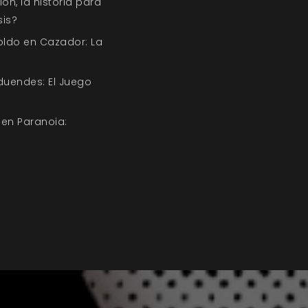
n, la historia para
sis?
ldo en Cazador: La
duendes: El Juego
 en Paranoia: