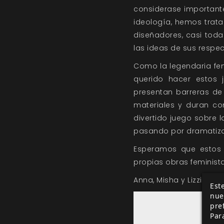
considerase importante
ideología, hemos trata
diseñadores, casi toda
las ideas de sus respec
Como la legendaria fe
querido hacer estos 
presentan barreras de
materiales y duran c
divertido juego sobre 
pasando por dramatizac
Esperamos que estos 
propias obras feminista
Anna, Misha y Lizzie.
Este
nue
pre
Par