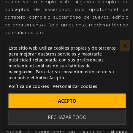
puede ver a simple vista. Algunos ejemplos de
conceptos de escenarios son: apartamotel de
carretera, complejo subterráneo de cuevas, edificio
de apartamentos, feria ambulante, moderna fábrica
de muñecas. etc.
Descriptores
Este sitio web utiliza cookies propias y de terceros
para mejorar nuestros servicios y mostrarle
Los descriptores añaden información adicional sobre
publicidad relacionada con sus preferencias
el ambiente, la disposición, la situación o la función
mediante el análisis de sus hábitos de
del escenario. Un escenario cualquiera tiene entre
navegación. Para dar su consentimiento sobre su
uso pulse el botón Acepto.
dos y cuatro descriptores, en función de lo complejo
o detallado que el director quiere que sea. Los
Política de cookies
Personalizar cookies
personajes conocerán los descriptores en cuanto
ACEPTO
entren en contacto con el escenario, ya que la
mayoría se perciben directamente o son información
de libre disposición que se puede averiguar
RECHAZAR TODO
fácilmente (por ejemplo, buscando el lugar en
Internet o preguntando en recepción). Algunos