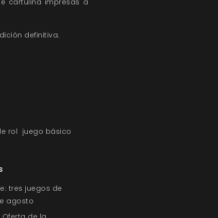
e cartulina impresas a
ición definitiva.
e rol
juego básico
s
e: tres juegos de
 de agosto
 Oferta de la