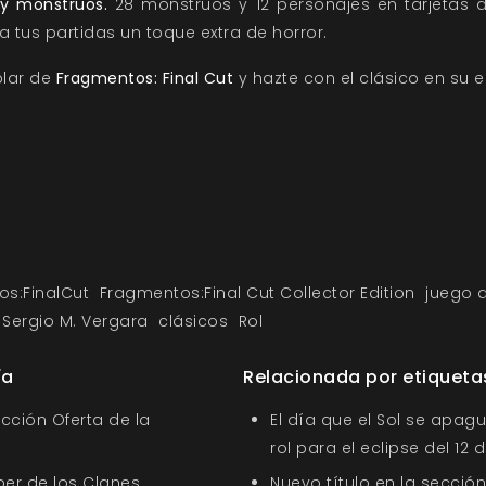
 y monstruos.
28 monstruos y 12 personajes en tarjetas d
a tus partidas un toque extra de horror.
plar de
Fragmentos: Final Cut
y hazte con el clásico en su ed
s:FinalCut
Fragmentos:Final Cut Collector Edition
juego d
Sergio M. Vergara
clásicos
Rol
ía
Relacionada por etiqueta
ección Oferta de la
El día que el Sol se apagu
rol para el eclipse del 12
ber de los Clanes
Nuevo título en la sección