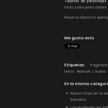
Tarjetas de personajes
todo color para darles 
Reserva ahora tu ejem
Me gusta esto
Etiquetas:
Fragmento
terror
Manuel J. Sueiro
En la misma categor
Nuevo título en la s
Semana
Los Nosferatu en Sa