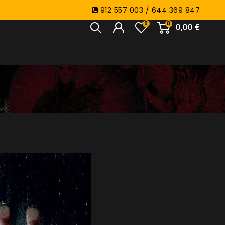
912 557 003 / 644 369 847
0
0
0,00 €