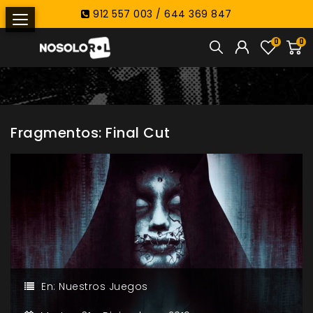
912 557 003 / 644 369 847
0
0
Fragmentos: Final Cut
En:
Nuestros Juegos