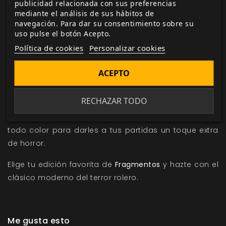
publicidad relacionada con sus preferencias
tus partidas en auténticas películas de terror.
mediante el análisis de sus hábitos de
navegación. Para dar su consentimiento sobre su
Sangrientas Navidades. Una colección de terroríficas
uso pulse el botón Acepto.
historias navideñas formando una saga para llevar
Política de cookies
Personalizar cookies
de sangre y vísceras estas entrañables fiestas.
Profondo Giallo. Un suplemento dedicado al género
ACEPTO
italiano y emular las películas de maestros como
Mario Bava o Dario Argento.
RECHAZAR TODO
Tarjetas de personajes y monstruos. 28 monstruos y
12 personajes en tarjetas de cartulina impresas a
todo color para darles a tus partidas un toque extra
de horror.
Elige tu edición favorita de
Fragmentos
y hazte con el
clásico moderno del terror rolero.
Me gusta esto