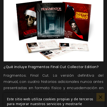
¿Qué incluye Fragmentos Final Cut Collector Edition?
Fragmentos: Final Cut. La versión definitiva del
manual, con cuatro historias adicionales nunca antes
presentadas en formato físico y encuadernación en
cartoné con el lomo redondo. Incluye reglas, géneros
Este sitio web utiliza cookies propias y de terceros
cinematográficos, monstruos, escenarios, consejos
para mejorar nuestros servicios y mostrarle
de dirección y todo lo que necesitas para convertir