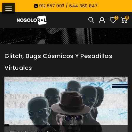
912 557 003 / 644 369 847
0
0
Glitch, Bugs Cósmicos Y Pesadillas
Virtuales