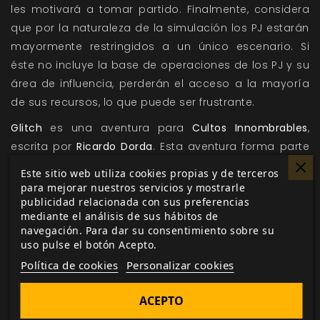
les motivará a tomar partido. Finalmente, considera
que por la naturaleza de la simulación los PJ estarán
mayormente restringidos a un único escenario. Si
éste no incluye la base de operaciones de los PJ y su
área de influencia, perderán el acceso a la mayoría
de sus recursos, lo que puede ser frustrante.
Glitch
es una aventura para
Cultos Innombrables
,
escrita por
Ricardo Dorda
. Esta aventura forma parte
de la primera temporada de
Códigos Pnakóticos,
pero
Este sitio web utiliza cookies propias y de terceros
puede jugarse de forma totalmente independiente
para mejorar nuestros servicios y mostrarle
publicidad relacionada con sus preferencias
con cualquier culto dispuesto a descubrir nuevos
mediante el análisis de sus hábitos de
secretos arcanos.
navegación. Para dar su consentimiento sobre su
uso pulse el botón Acepto.
En nuestra web puedes encontrar más información
Política de cookies
Personalizar cookies
sobre las aventuras previas de esta
colección:
Habitación 311
e
iNous.
ACEPTO
Sigue de cerca todas las novedades y avances