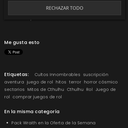
sobre
Cultos Innombrables
y el resto de tus juegos y
RECHAZAR TODO
suplementos favoritos mediante la sección
de
noticias
y
desarrollo
de nuestra web.
Me gusta esto
Etiquetas:
Cultos Innombrables
suscripción
aventura
juego de rol
hitos
terror
horror cósmico
sectarios
Mitos de Cthulhu
Cthulhu
Rol
Juego de
rol
comprar juegos de rol
En la misma categoría
Pack Wraith en la Oferta de la Semana