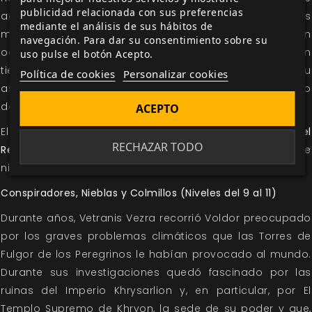
publicidad relacionada con sus preferencias
acechan entre las ruinas de un antiguo imperio y ser los
mediante el análisis de sus hábitos de
más rápidos en alcanzar los fragmentos de información
navegación. Para dar su consentimiento sobre su
ocultos por aquellos que gobernaron El Espolón en
uso pulse el botón Acepto.
tiempos pasados. Un desafío que pondrá a prueba su
Política de cookies
Personalizar cookies
astucia, resistencia y capacidad de adaptación en uno
de los entornos más hostiles de todo Voldor.
ACEPTO
El tercer volumen de la campaña
La Conjura del
RECHAZAR TODO
Renacer
para
El Resurgir Del Dragón
, para personajes de
nivel 7 a 9.
Conspiradores, Nieblas y Colmillos (Niveles del 9 al 11)
Durante años, Vetranis Vezra recorrió Voldor preocupado
por los graves problemas climáticos que las Torres de
Fulgor de los Peregrinos le habían provocado al mundo.
Durante sus investigaciones quedó fascinado por las
ruinas del Imperio Khrysarlion y, en particular, por El
Templo Supremo de Khryon, la sede de su poder y que,