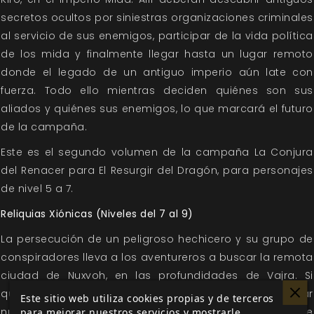
secretos ocultos por siniestras organizaciones criminales
al servicio de sus enemigos, participar de la vida política
de los mida y finalmente llegar hasta un lugar remoto
donde el legado de un antiguo imperio aún late con
fuerza. Todo ello mientras deciden quiénes son sus
aliados y quiénes sus enemigos, lo que marcará el futuro
de la campaña.
Este es el segundo volumen de la campaña La Conjura
del Renacer para El Resurgir del Dragón, para personajes
de nivel 5 a 7.
Reliquias Xiónicas (Niveles del 7 al 9)
La persecución de un peligroso hechicero y su grupo de
conspiradores lleva a los aventureros a buscar la remota
ciudad de Nuxvoh, en las profundidades de Vajra. Si
quieren tener éxito en su misión, deberán encontrar
Este sitio web utiliza cookies propias y de terceros
nuevos aliados, enfrentarse a las amenazas que
para mejorar nuestros servicios y mostrarle