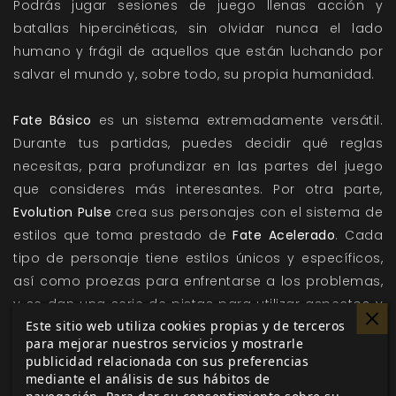
Podrás jugar sesiones de juego llenas acción y
batallas hipercinéticas, sin olvidar nunca el lado
humano y frágil de aquellos que están luchando por
salvar el mundo y, sobre todo, su propia humanidad.
Fate Básico
es un sistema extremadamente versátil.
Durante tus partidas, puedes decidir qué reglas
necesitas, para profundizar en las partes del juego
que consideres más interesantes. Por otra parte,
Evolution Pulse
crea sus personajes con el sistema de
estilos que toma prestado de
Fate Acelerado
. Cada
tipo de personaje tiene estilos únicos y específicos,
así como proezas para enfrentarse a los problemas,
y se dan una serie de pistas para utilizar aspectos y
Este sitio web utiliza cookies propias y de terceros
consecuencias durante la partida.
para mejorar nuestros servicios y mostrarle
publicidad relacionada con sus preferencias
Evolution Pulse
conserva esa gran libertad creativa
mediante el análisis de sus hábitos de