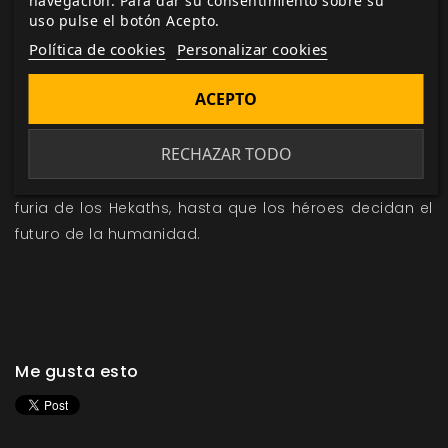
típica del sistema Fate, pero ofrece arquetipos de
navegación. Para dar su consentimiento sobre su
uso pulse el botón Acepto.
personajes muy distintos y ricos para representar
Política de cookies
Personalizar cookies
mejor la peculiaridad de la ambientación.
ACEPTO
Descubre un mundo oscuro, violento y cruel. Todo se
puede salvar, pero por desgracia eso solo significaría
RECHAZAR TODO
retrasar el final un par de horas, o quizás un par de
días. Todo cambia y desaparece devorado por la
furia de los Hekaths, hasta que los héroes decidan el
futuro de la humanidad.
Me gusta esto