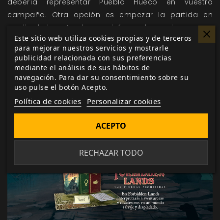
debería representar Pueblo Hueco en vuestra
campaña. Otra opción es empezar la partida en
medio de la naturaleza, quizás ya de camino a unas
Este sitio web utiliza cookies propias y de terceros
atractivas ruinas que se divisan en la lejanía…
para mejorar nuestros servicios y mostrarle
Cuando hayáis completado estos dos pasos, ¡ya
publicidad relacionada con sus preferencias
podéis empezar a jugar!
mediante el análisis de sus hábitos de
navegación. Para dar su consentimiento sobre su
Forbidden Lands
es un nuevo enfoque de los juegos
uso pulse el botón Acepto.
de rol de fantasía, que te ofrece un escenario
Política de cookies
Personalizar cookies
completamente abierto en el que los personajes
jugadores (PJ) no serán héroes con misiones
ACEPTO
dictadas por otros, sino saqueadoras y cazatesoros
dispuestos a dejar su marca en un mundo maldito.
RECHAZAR TODO