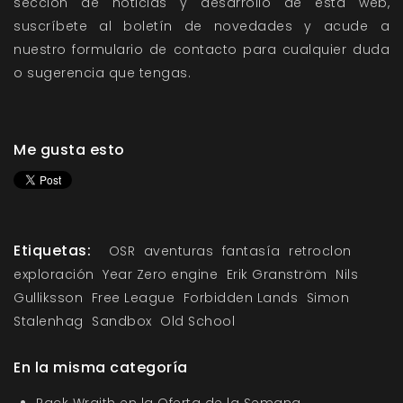
sección de
noticias
y
desarrollo
de esta web,
suscríbete al boletín de novedades y acude a
nuestro
formulario de contacto
para cualquier duda
o sugerencia que tengas.
Me gusta esto
Etiquetas:
OSR
aventuras
fantasía
retroclon
exploración
Year Zero engine
Erik Granström
Nils
Gulliksson
Free League
Forbidden Lands
Simon
Stalenhag
Sandbox
Old School
En la misma categoría
Pack Wraith en la Oferta de la Semana