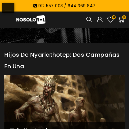
912 557 003 / 644 369 847
0
0
Hijos De Nyarlathotep: Dos Campañas
En Una