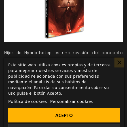
Hijos de Nyarlathotep
es una revisión del concepto
clásico de las campañas de los Mitos, vista desde el
Este sitio web utiliza cookies propias y de terceros
prisma de
Cultos Innombrables;
lo que quiere decir
para mejorar nuestros servicios y mostrarle
que es a la vez un sentido homenaje a esa grandes
publicidad relacionada con sus preferencias
mediante el análisis de sus hábitos de
campañas pero también una perversión de las
navegación. Para dar su consentimiento sobre su
mismas, donde los personajes no tendrán como
uso pulse el botón Acepto.
objetivo el enfrentarse a un mal cósmico, sino
Política de cookies
Personalizar cookies
cabalgar la ola del poder que el conocimiento
arcano les ofrece, y lidiar con las consecuencias.
ACEPTO
La tensión principal de la campaña proviene de la