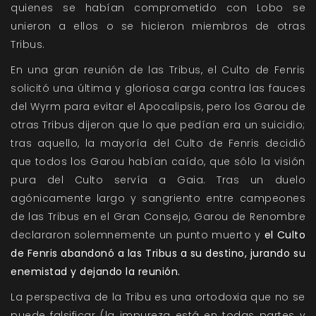
quienes se habían comprometido con Lobo se
unieron a ellos o se hicieron miembros de otras
Tribus.
En una gran reunión de las Tribus, el Culto de Fenris
solicitó una última y gloriosa carga contra las fauces
del Wyrm para evitar el Apocalipsis, pero los Garou de
otras Tribus dijeron que lo que pedían era un suicidio;
tras aquello, la mayoría del Culto de Fenris decidió
que todos los Garou habían caído, que sólo la visión
pura del Culto servía a Gaia. Tras un duelo
agónicamente largo y sangriento entre campeones
de las Tribus en el Gran Consejo, Garou de Renombre
declararon solemnemente un punto muerto y
el Culto
de Fenris abandonó a las Tribus a su destino, jurando su
enemistad y dejando la reunión.
La perspectiva de la Tribu es una ortodoxia que no se
puede falsificar (la impureza está en todas partes y