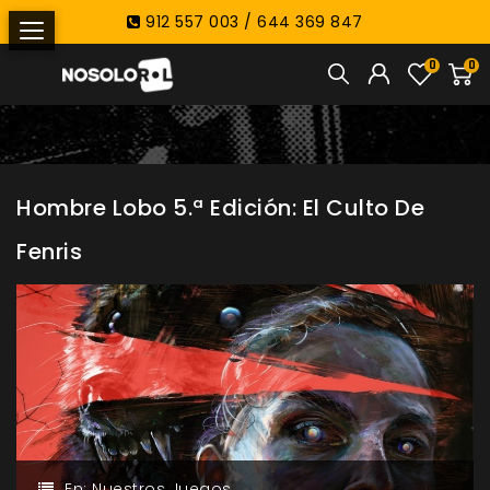
912 557 003 / 644 369 847
0
0
Hombre Lobo 5.ª Edición: El Culto De
Fenris
En:
Nuestros Juegos