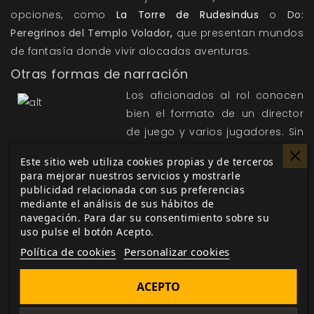
opciones, como
La Torre de Rudesindus
o
Do:
Peregrinos del Templo Volador
,
que presentan mundos
de fantasía donde vivir alocadas aventuras.
Otras formas de narración
Los aficionados al rol conocen
bien el formato de un director
de juego y varios jugadores. Sin
embargo, en la narración se
Este sitio web utiliza cookies propias y de terceros
puede ir más allá y jugar sin
para mejorar nuestros servicios y mostrarle
director de juego.
Vampire City
publicidad relacionada con sus preferencias
mediante el análisis de sus hábitos de
es un juego de rol para que un
navegación. Para dar su consentimiento sobre su
grupo de entre tres y cinco
uso pulse el botón Acepto.
jugadores construyan una
Política de cookies
Personalizar cookies
historia de vampiros. Todos tendrán oportunidad de
definir cómo es el mundo de juego y hacer avanzar la
ACEPTO
historia. ¿Serán vuestros vampiros depredadores