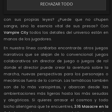
crueles o almas torturadas? ¿Se ocultan de los
RECHAZAR TODO
mortales o se han convertido en sus líderes? ¿Son
ermitaños solitarios o han desarrollado una sociedad
con sus propias leyes? ¿Puede que no chupen
sangre, sino la esencia vital de sus presas? Con
Vampire City
todos los detalles del universo están en
manos de los jugadores.
En nuestra línea
conBarba
encontrarás otros juegos
narrativos que se alejan de lo convencional: juegos
colaborativos sin director de juego o juegos de rol
donde el director puede crear la aventura sobre la
marcha, nuevas perspectivas para los personajes o
mecánicas fuera de lo común. Las temáticas también
son de lo más variopintas, y abarcan desde las
ambientaciones más ligeras hasta las más sesudas
y alegóricas. Si quieres arrasar el cosmos y todo
bicho alienígena que te encuentres,
3:16 Masacre en la