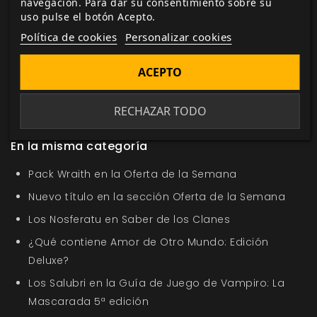
navegación. Para dar su consentimiento sobre su
uso pulse el botón Acepto.
Política de cookies
Personalizar cookies
Etiquetas:
Cultos Innombrables
suscripción
ACEPTO
aventura
juego de rol
hitos
terror
horror cósmico
sectarios
Mitos de Cthulhu
Cthulhu
Rol
Juego de
rol
comprar juegos de rol
RECHAZAR TODO
En la misma categoría
Pack Wraith en la Oferta de la Semana
Nuevo título en la sección Oferta de la Semana
Los Nosferatu en Saber de los Clanes
¿Qué contiene Amor de Otro Mundo: Edición
Deluxe?
Los Salubri en la Guía de Juego de Vampiro: La
Mascarada 5ª edición