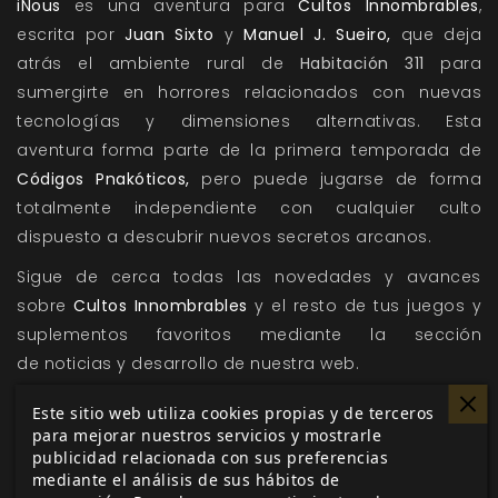
iNou
s
es una aventura para
Cultos Innombrables
,
escrita por
Juan Sixto
y
Manuel J. Sueiro,
que deja
atrás el ambiente rural de
Habitación 311
para
sumergirte en horrores relacionados con nuevas
tecnologías y dimensiones alternativas. Esta
aventura forma parte de la primera temporada de
Códigos Pnakóticos,
pero puede jugarse de forma
totalmente independiente con cualquier culto
dispuesto a descubrir nuevos secretos arcanos.
Sigue de cerca todas las novedades y avances
sobre
Cultos Innombrables
y el resto de tus juegos y
suplementos favoritos mediante la sección
de
noticias
y
desarrollo
de nuestra web.
Este sitio web utiliza cookies propias y de terceros
para mejorar nuestros servicios y mostrarle
Me gusta esto
publicidad relacionada con sus preferencias
mediante el análisis de sus hábitos de