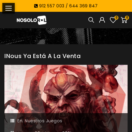
912 557 003 / 644 369 847
0
0
INous Ya Está A La Venta
En:
Nuestros Juegos