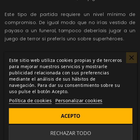
Este tipo de partida requiere un nivel mínimo de
compromiso. De igual modo que no irías vestido de
payaso a un funeral, tampoco deberíais jugar a un
juego de terror si preferís uno sobre superhéroes.
La novia de Barbazul
está diseñado para forzar los
Este sitio web utiliza cookies propias y de terceros
límites de la oscuridad de nuestra mente y ejercitar
para mejorar nuestros servicios y mostrarle
esa retorcida imaginación que todos tenemos, pero
publicidad relacionada con sus preferencias
mediante el análisis de sus hábitos de
eso abre la posibilidad de que algunas personas se
navegación. Para dar su consentimiento sobre su
sientan abrumadas o perturbadas por el contenido
uso pulse el botón Acepto.
de la partida. La violencia contra las mujeres y la
Política de cookies
Personalizar cookies
impotencia para obrar con libertad son dos ejemplos
de temas recurrentes que vuestro grupo podría no
ACEPTO
estar de humor para explorar.
Hemos incluido algunas herramientas (como la
RECHAZAR TODO
tarjeta X) para ayudar a superar los contenidos más