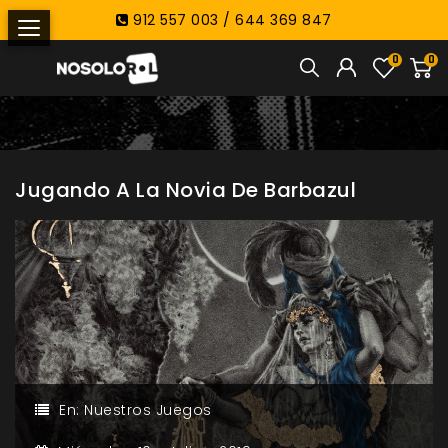
912 557 003 / 644 369 847
0
0
Jugando A La Novia De Barbazul
En:
Nuestros Juegos